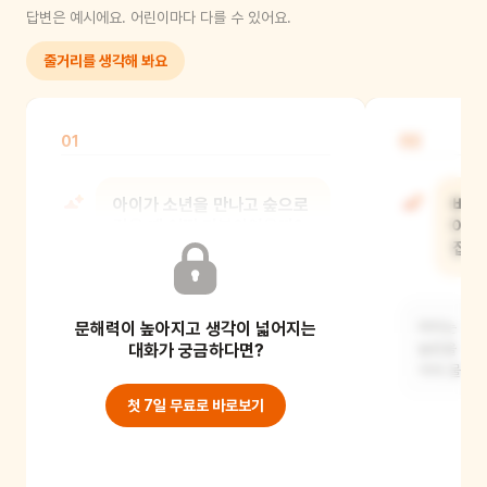
답변은 예시에요. 어린이마다 다를 수 있어요.
줄거리를 생각해 봐요
01
02
아이가 소년을 만나고 숲으로
비가
갔을 때 어떤 기분이었을까?
아이
집으
아이는 새로운 친구를 만나 설레고
문해력이 높아지고 생각이 넓어지는
신났을 것 같아요. 숲에서 다양한 것들을
아이는 자신
보며 호기심과
대화가 궁금하다면?
놀랐을 수 
색에 물들
첫 7일 무료로 바로보기