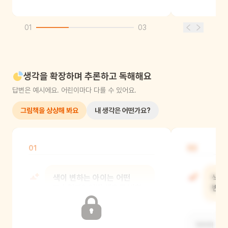
01
03
생각을 확장하며 추론하고 독해해요
답변은 예시에요. 어린이마다 다를 수 있어요.
그림책을 상상해 봐요
내 생각은 어떤가요?
01
02
색이 변하는 아이는 어떤
색이
모습일까? 어떤 색으로 변할
변하
것 같아?
아이의 색이