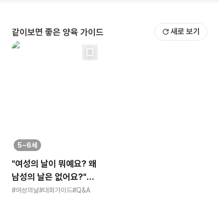
같이보면 좋은 양육 가이드
새로 보기
5~6세
"여성의 날이 뭐예요? 왜
남성의 날은 없어요?"
묻는 어린이에게 이렇게
#여성의날
#대화가이드
#Q&A
알려주세요