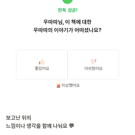
완독 성공!
우따따
님, 이
책
에 대한
우따따의 이야기가 어떠셨나요?
좋았어요
아쉬웠어요
이상했어요
보고난 뒤의
느낌이나 생각을 함께 나눠요 💬