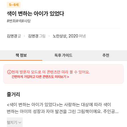
5~6세
색이 변하는 아이가 있었다
#
변화
#
색
#
사랑
김영경
글
김영경
그림
노란상상
,
2020
펴냄
책 정보
독후 가이드
추천
현재 방문자 모드로 이 콘텐츠만 미리 볼 수 있어요.
간편하게 가입하고 다른 콘텐츠도 미리보기 >
줄거리
<색이 변하는 아이가 있었다>는 사랑하는 대상에 따라 색이
변하는 아이의 성장과 자아 발견을 그린 그림책이에요. 주인공
아이는 사랑하는 대상을 만날 때마다 그 색으로 물들어요. 은빛
펼치기
물고기를 보면 은색으로, 황금빛 고양이를 보면 황금색으로, 푸른