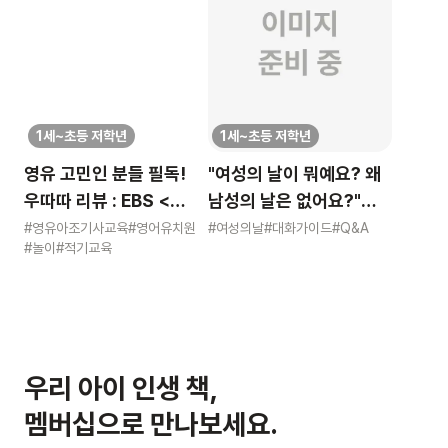
1세~초등 저학년
1세~초등 저학년
영유 고민인 분들 필독!
"여성의 날이 뭐예요? 왜
우따따 리뷰 : EBS <
남성의 날은 없어요?"
영유아 사교육 보고서>
묻는 어린이에게 이렇게
#영유아조기사교육
#영어유치원
#여성의날
#대화가이드
#Q&A
#놀이
#적기교육
알려주세요
우리 아이 인생 책,
멤버십으로 만나보세요.