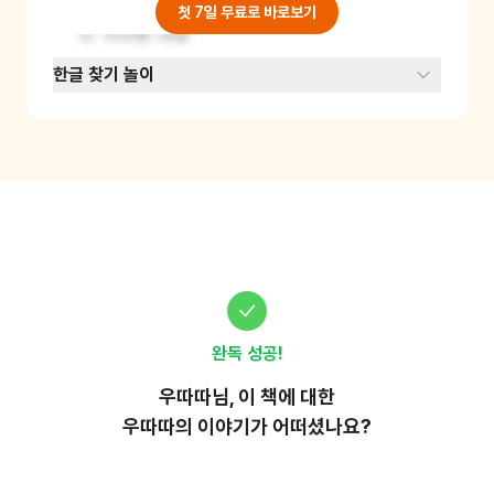
한글 소리에 익숙해지고, 발음 연습도 할 수 있어
첫 7일 무료로 바로보기
요. 준비물: 없음
한글 찾기 놀이
완독 성공!
우따따
님, 이
책
에 대한
우따따의 이야기가 어떠셨나요?