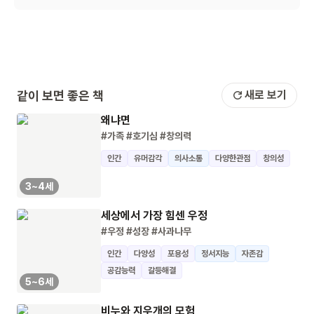
같이 보면 좋은 책
새로 보기
왜냐면
#가족
#호기심
#창의력
인간
유머감각
의사소통
다양한관점
창의성
3~4세
세상에서 가장 힘센 우정
#우정
#성장
#사과나무
인간
다양성
포용성
정서지능
자존감
공감능력
갈등해결
5~6세
비누와 지우개의 모험