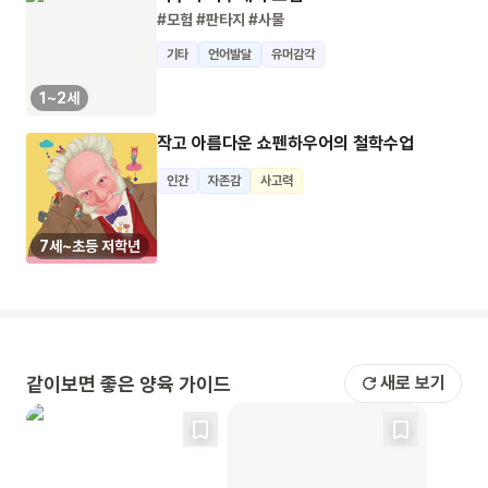
#모험
#판타지
#사물
기타
언어발달
유머감각
1~2세
작고 아름다운 쇼펜하우어의 철학수업
인간
자존감
사고력
7세~초등 저학년
같이보면 좋은 양육 가이드
새로 보기