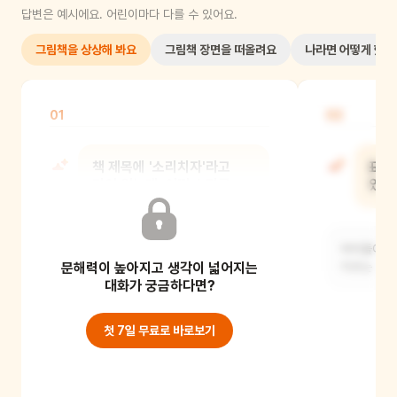
답변은 예시에요. 어린이마다 다를 수 있어요.
그림책을 상상해 봐요
그림책 장면을 떠올려요
나라면 어떻게 했을
01
02
책 제목에 '소리치자'라고
표지
되어 있는데, 어떤 소리를
있는
치는 걸까?
아이들이 입
문해력이 높아지고 생각이 넓어지는
아마도 '가나다'라는 한글 소리를 크게
지르는 것 
외치는 것 같아요.
대화가 궁금하다면?
첫 7일 무료로 바로보기