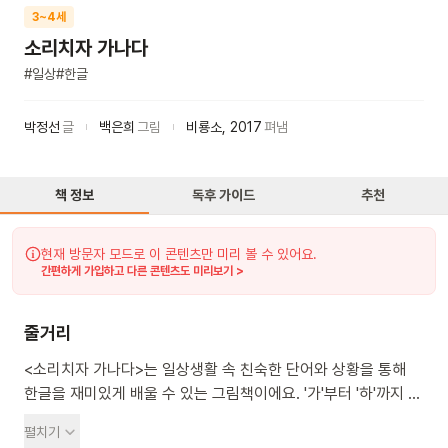
3~4세
소리치자 가나다
#
일상
#
한글
박정선
글
백은희
그림
비룡소
,
2017
펴냄
책 정보
독후 가이드
추천
현재 방문자 모드로 이 콘텐츠만 미리 볼 수 있어요.
간편하게 가입하고 다른 콘텐츠도 미리보기 >
줄거리
<소리치자 가나다>는 일상생활 속 친숙한 단어와 상황을 통해
한글을 재미있게 배울 수 있는 그림책이에요. '가'부터 '하'까지 각
자음에 해당하는 일상 속 단어와 상황을 보여줘요. 예를 들어,
펼치기
강아지가 바지를 물고 늘어질 때 '가'라고 하고, 치과에 가서 입을