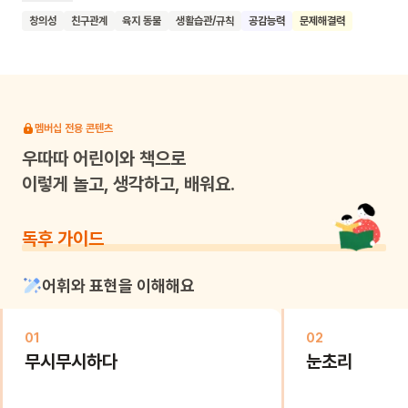
생쥐는 온갖 방법을 동원해 북극곰이 의자에서 일어나도록 꾀어
창의성
친구관계
육지 동물
생활습관/규칙
공감능력
문제해결력
보지만 북극곰은 꿈쩍도 하지 않지요. 책을 한 장 한 장 넘기다
보면 어느새 아이들도 생쥐의 마음이 되어 감정 이입을 하게
돼요. 그리고 생쥐의 의자에 허락도 없이 앉아 있던 북극곰이
집으로 돌아가 자신의 침대에 누워 있는 생쥐를 보는 순간, 남의
것을 마음대로 사용하면 어떤 기분이 드는지 자연스레 이해하게
멤버십 전용 콘텐츠
되지요. 잘못된 문제를 재치 있게 해결하는 방법을 알려 주는
우따따
어린이와 책으로
유쾌한 그림책을 함께 읽어보아요.
이렇게 놀고, 생각하고, 배워요.
독후 가이드
어휘와 표현을 이해해요
01
02
무시무시하다
눈초리