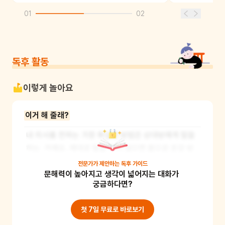
01
02
독후 활동
이렇게 놀아요
이거 해 줄래?
내 의사를 전하는 가장 확실한 방법은 상대방에게 말을 
하는  거예요. 제대로 말을 하지 않으면 몸으로 온갖 방
법을 사용해도 상대방이 이해하기 어려울 수 있답니다. 
전문가가 제안하는
독후 가이드
문해력이 높아지고 생각이 넓어지는 대화가 
앞으로 가족들끼리 대화하다가 상대의 마음을 알기 어
궁금하다면?
려울 땐, 손을 번쩍 들어주세요. 그럼, 상대방은 하던 이
야기를 멈추고 "이거 해 줄래?"라고 간결하게 말하는 거
첫 7일 무료로 바로보기
예요. 내 의사를 명확하게 전달하는 연습을 하며 어린이