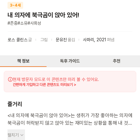
3~4세
내 의자에 북극곰이 앉아 있어!
#
존중
#
소유
#
사회성
로스 콜린스
글
그림
문유진
옮김
사파리
,
2021
펴냄
책 정보
독후 가이드
추천
현재 방문자 모드로 이 콘텐츠만 미리 볼 수 있어요.
간편하게 가입하고 다른 콘텐츠도 미리보기 >
줄거리
<내 의자에 북극곰이 앉아 있어>는 생쥐가 가장 좋아하는 의자에
북극곰이 허락받지 않고 앉아 있는 재미있는 상황을 통해 내 것과
남의 것에 대한 올바른 소유 개념을 알려 주는 그림책이에요.
펼치기
북극곰이 생쥐의 의자에 떡하니 앉아 있는 장면에서 시작해요.