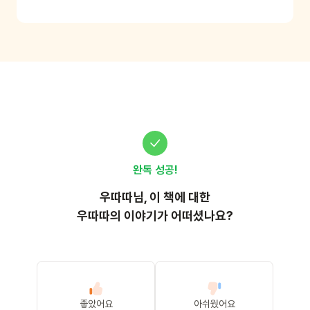
의 말하기를 향상할 수 있어요.
완독 성공!
우따따
님, 이
책
에 대한
우따따의 이야기가 어떠셨나요?
좋았어요
아쉬웠어요