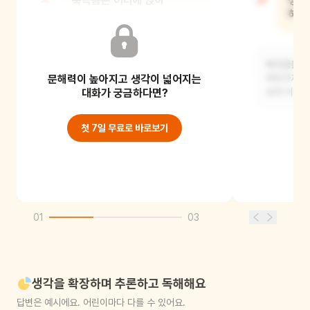
북극곰은 어디에 앉아
생쥐
있었길래 생쥐가 화가 났니?
하기
생쥐의 의자에 앉아 있었어요. 생쥐는
북극곰을 노
문해력이 높아지고 생각이 넓어지는
북극곰이 일어나기를 바랬지요.
여러가지 방
대화가 궁금하다면?
보며 이야기
첫 7일 무료로 바로보기
01
03
생각을 확장하며 추론하고 독해해요
답변은 예시에요. 어린이마다 다를 수 있어요.