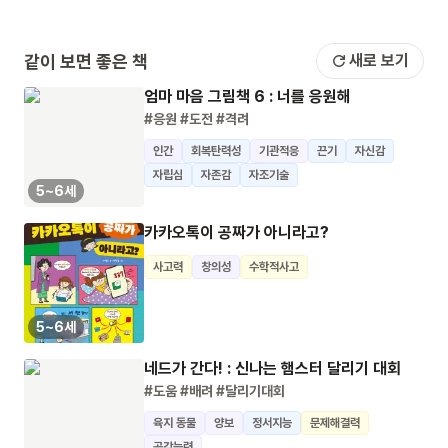
같이 보면 좋은 책
새로 보기
엄마 마음 그림책 6 : 너를 응원해
#응원
#도전
#격려
인간
회복탄력성
기관적응
끈기
자신감
자립심
자존감
자조기술
5~6세
카카오톡이 공짜가 아니라고?
사고력
창의성
수학적사고
5~6세
네드가 간다! : 신나는 햄스터 달리기 대회
#도움
#배려
#달리기대회
육지 동물
양보
정서지능
문제해결력
공감능력