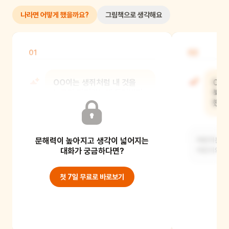
나라면 어떻게 했을까요?
그림책으로 생각해요
01
02
OO이는 생쥐처럼 내 것을
OO
누군가 가져갔는데 돌려받기
북극
어려웠던 적이 있니?
했을
문해력이 높아지고 생각이 넓어지는
어린이가 생쥐와 같은 경험이 있었는지
어린이는 어
들어주세요. 그리고 어린이는 어떻게
대화가 궁금하다면?
어린이의 상
문제를 해결했었나
첫 7일 무료로 바로보기