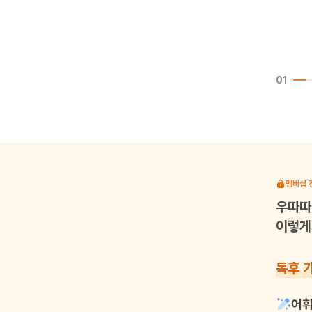
01
멤버십 
우따따
이렇게 
독후 
어휘