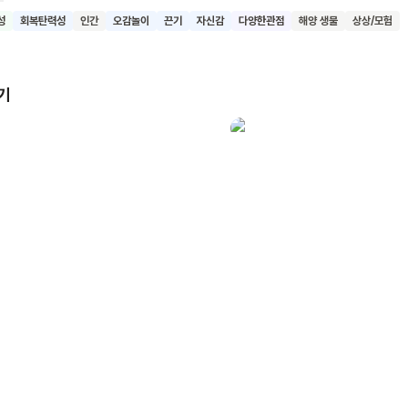
채운 존재는 바로 게들이에요. 게들은 서로의 손을 잡고 모래성을 둘러쌉
성
회복탄력성
인간
오감놀이
끈기
자신감
다양한관점
해양 생물
상상/모험
 파도가 온다!” 거친 파도를 즐기며 노는 게들의 모습은 아이들이 어째서 
기다리는지, 모래성을 쌓고 더 쌓고 아주 크게 쌓는지를 알려주는 신나는
다. 우리 함께 이 책, <파도가 온다>를 읽고 시원하고 즐거운 책 속의 
기
요.