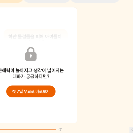
하얀 물결들을 피해 아이들이
모두 도망가고 있네?
옷차림을 봐! 모두 팬티만
입고 있어.
문해력이 높아지고 생각이 넓어지는
바닷가에요. 바닷가에서 파도를 피해
대화가 궁금하다면?
모두 도망치고 있어요. 어린이도 전에
바닷가에 가 본
첫 7일 무료로 바로보기
01