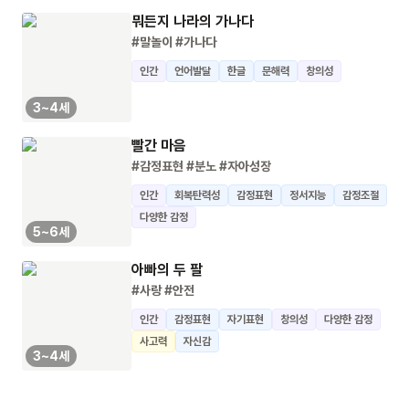
뭐든지 나라의 가나다
#말놀이
#가나다
인간
언어발달
한글
문해력
창의성
3~4세
빨간 마음
#감정표현
#분노
#자아성장
인간
회복탄력성
감정표현
정서지능
감정조절
다양한 감정
5~6세
아빠의 두 팔
#사랑
#안전
인간
감정표현
자기표현
창의성
다양한 감정
사고력
자신감
3~4세