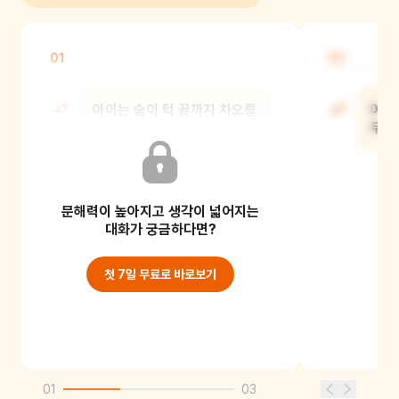
01
02
아이는 숨이 턱 끝까지 차오를
아이
정도로 열심히 달린 다음에
무엇
무엇을 했니?
문해력이 높아지고 생각이 넓어지는
대화가 궁금하다면?
첫 7일 무료로 바로보기
01
03