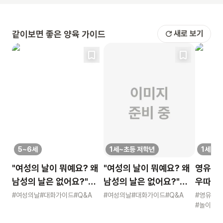
같이보면 좋은 양육 가이드
새로 보기
5~6세
1세~초등 저학년
1세~초
"여성의 날이 뭐예요? 왜
"여성의 날이 뭐예요? 왜
영유 고
남성의 날은 없어요?"
남성의 날은 없어요?"
우따따 리
묻는 어린이에게 이렇게
묻는 어린이에게 이렇게
영유아 
#여성의날
#대화가이드
#Q&A
#여성의날
#대화가이드
#Q&A
#영유아
#놀이
#적
알려주세요
알려주세요