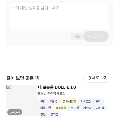
취소
후기 남기기
같이 보면 좋은 책
새로 보기
내 로봇은 DOLL-E 1.0
#발명
#과학자
#꿈
인간
다양성
문제해결력
자기표현
끈기
아동인권
응용능력
주도성
자존감
자신감
5~6세
평등
창의성