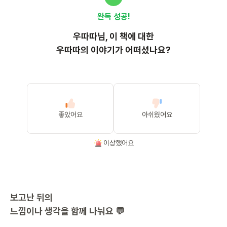
완독 성공!
우따따
님, 이
책
에 대한
우따따의 이야기가 어떠셨나요?
좋았어요
아쉬웠어요
이상했어요
보고난 뒤의
느낌이나 생각을 함께 나눠요 💬