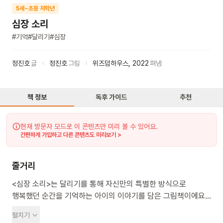
5세~초등 저학년
심장 소리
#
기억
#
달리기
#
심장
정진호
글
정진호
그림
위즈덤하우스
,
2022
펴냄
책 정보
독후 가이드
추천
현재 방문자 모드로 이 콘텐츠만 미리 볼 수 있어요.
간편하게 가입하고 다른 콘텐츠도 미리보기 >
줄거리
<심장 소리>는 달리기를 통해 자신만의 특별한 방식으로
행복했던 순간을 기억하는 아이의 이야기를 담은 그림책이에요.
아이는 열심히 달리다가 멈춰 서서 자신의 심장 소리를 들어요.
펼치기
그 소리는 아이에게 따뜻하고 행복했던 순간의 기억을 떠올리게