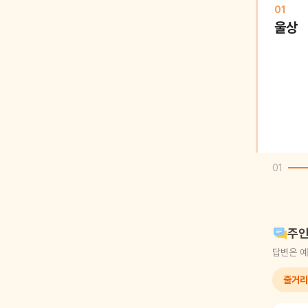
01
울상
01
주인
답변은 예
줄거리