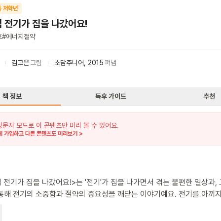
등 저학년
집 전기가 집을 나갔어요!
호
#
에너지절약
김고은
그림
소담주니어
,
2015
펴냄
책 정보
독후 가이드
추천
방문자 모드로 이 콘텐츠만 미리 볼 수 있어요.
 가입하고 다른 콘텐츠도 미리보기 >
집 전기가 집을 나갔어요!>는 '전기'가 집을 나가면서 겪는 불편한 일상과, 
통해 전기의 소중함과 절약의 중요성을 깨닫는 이야기예요. 전기를 아끼지
가족에게 화가 난 전기가 집을 나가 버려요. 그러자 아이스크림은 녹고, 
멈추고, 컴퓨터는 꺼지죠. 그제서야 전기의 소중함을 알게 된 철이네 가족