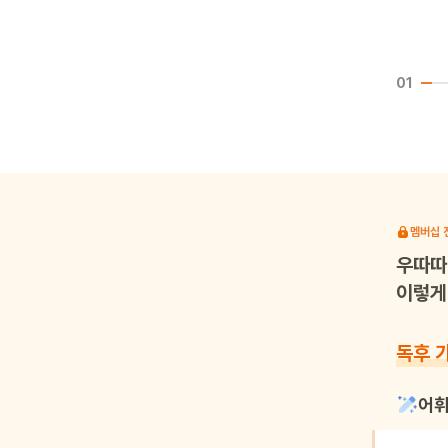
01
멤버십 
우따따
이렇게 
독후 
어휘