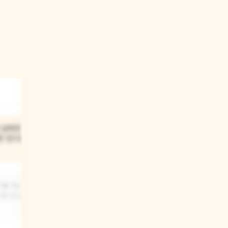
 낭비한 적이
면 전기를
불 끄는 걸
 번 잔소리를