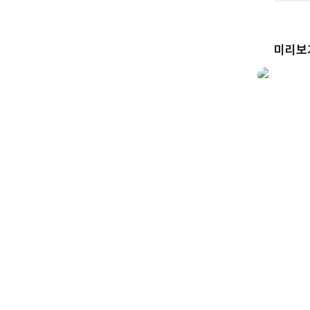
전기가 
없다면 
이해하게
미리보