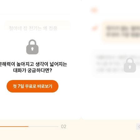
02
철이네 집 전기는 왜 집을
전기가 없는 철이
나갔을까?
무엇이 가장 힘
철이네 식구들이 전기를 아껴 쓰지 않는
여름이라서 시원한 아이
문해력이 높아지고 생각이 넓어지는
나쁜 습관이 있었어요. 불을 켜놓고
주스를 못 먹는 거요. 그
나가거나, TV
대화가 궁금하다면?
선풍기를 틀지 못
첫 7일 무료로 바로보기
02