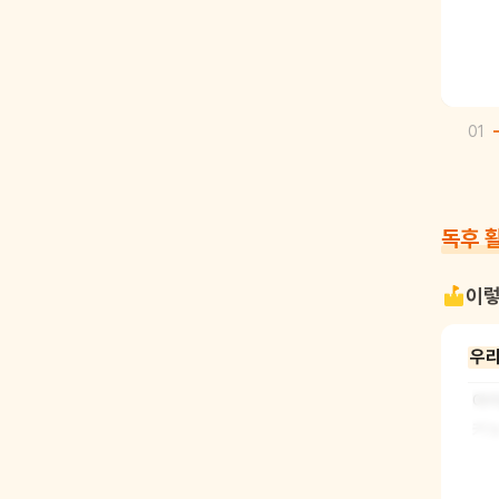
01
독후 
이렇
우리
아이
켜놓
약속
해 