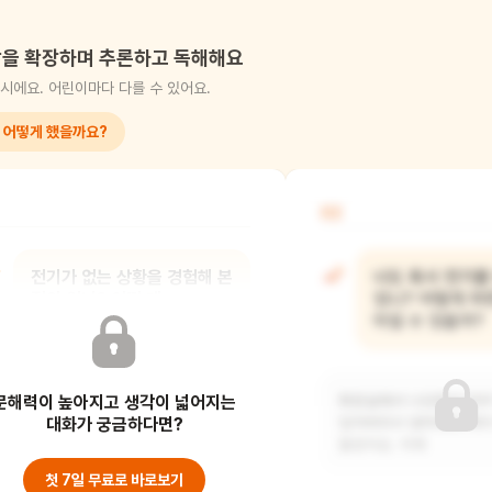
을 확장하며 추론하고 독해해요
시에요. 어린이마다 다를 수 있어요.
 어떻게 했을까요?
02
전기가 없는 상황을 경험해 본
너도 혹시 전기를
적이 있니? 어떤 게
있니? 어떻게 하
불편했어?
아낄 수 있을까?
문해력이 높아지고 생각이 넓어지는
네, 저번에 우리 단지 아파트가 정전이
화장실에서 나오면서 자꾸 
된 적이 있었어요. TV에서 만화를 보지
대화가 궁금하다면?
잊어버려서 엄마에게 여러
못해서 너
들었어요. 이제
첫 7일 무료로 바로보기