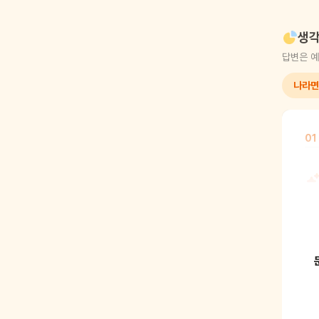
생각
답변은 예
나라면
01