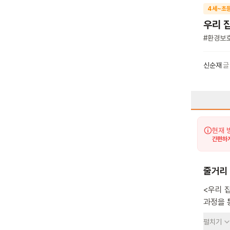
4세~초
우리 
#
환경보
신순재
글
현재 
간편하게
줄거리
<우리 
과정을 
철이네 
펼치기
작동을 