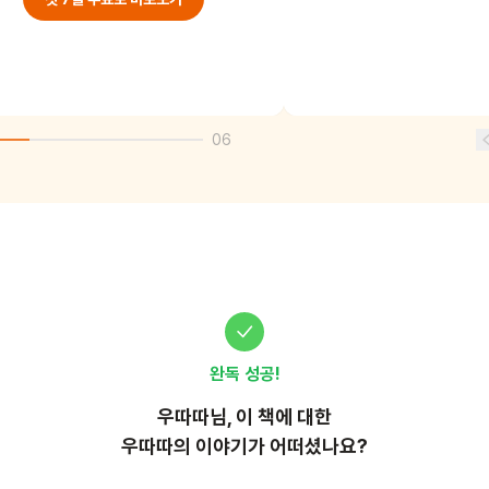
06
완독 성공!
우따따
님, 이
책
에 대한
우따따의 이야기가 어떠셨나요?