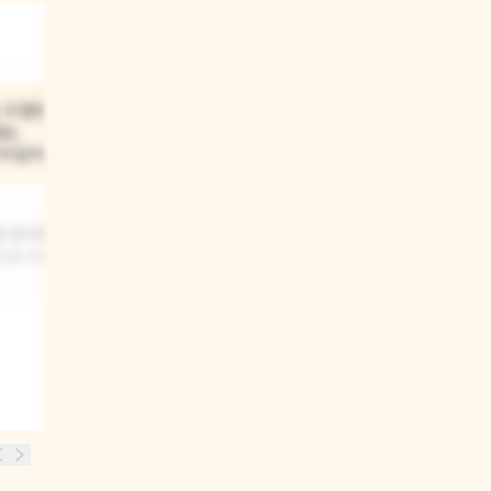
03
 구경한
이야기 속 친구는 설날에
요.
'세배'를 하면서 돈을
잔치일까요?
받았대요. 세배는
무엇일까요?
을 맞이했을 때
앞으로 건강하고
설날에 어른들께 큰절을 하면서 새해 복
많이 받으시라고 인사하는 거예요.
세배를 하면 어른