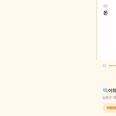
01
돈
01
어휘
답변은 예
어휘와