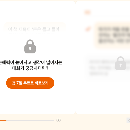
02
이 책 제목이 '돈은 돌고 돌아
아기가 처음 돈을
돈이래요'인데, '돈이 돌고
잔치는 '돌잔치'래
돈다'는 말이 무슨 뜻일까요?
돌잔치는 어떤 
문해력이 높아지고 생각이 넓어지는
돈이 한 사람한테만 있지 않고, 여러
아기가 태어나서 첫 생일
사람에게로 계속 이리저리 옮겨 다니는
대화가 궁금하다면?
하는 잔치예요. 아기가 
걸 말해요. 친
행복하게 잘
첫 7일 무료로 바로보기
07