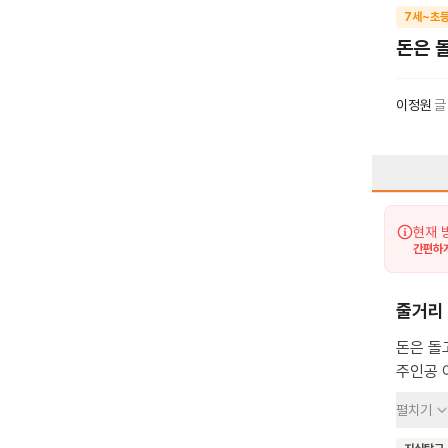
7세~초등
돈은 
이정원
글
현재 
간편하게
줄거리
돈은 돌
주인공 
따뜻한 
펼치기
즐거움을
돈에 대