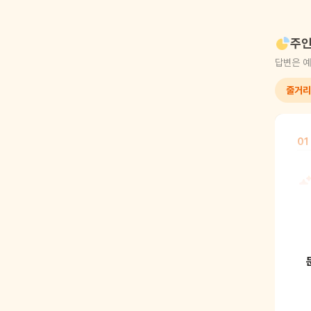
주인
답변은 예
줄거리
01