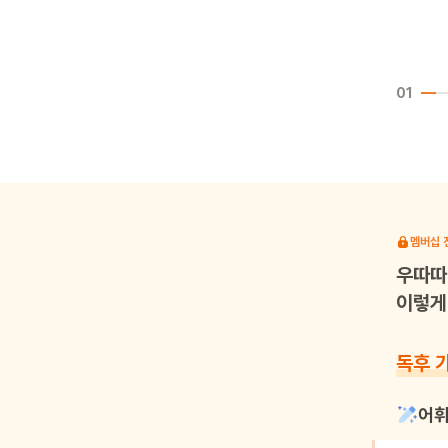
01
멤버십 
우따따
이렇게 
독후 
어휘