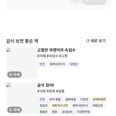
취소
후기 남기기
같이 보면 좋은 책
새로 보기
교활한 꾀쟁이의 속임수
#지혜
#속임수
#고향
인간
세계시민의식
다양성
5~6세
곰이 왔어!
#사회
#존중
#동물
인간
육지 동물
갈등해결
다양성
문제해결력
포용성
비판적사고력
세계시민의식
아동인권
5~6세
동물권
평등
공감능력
다양한관점