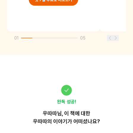
01
05
완독 성공!
우따따
님, 이
책
에 대한
우따따의 이야기가 어떠셨나요?