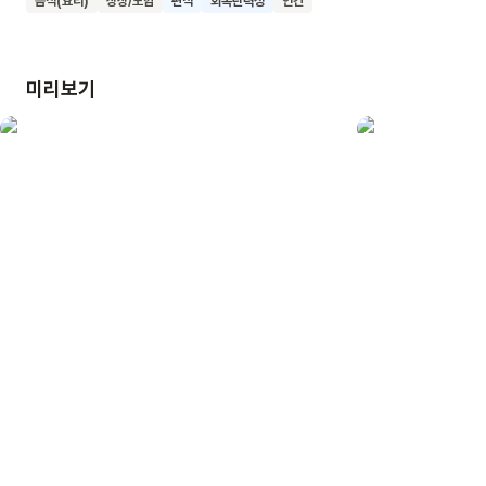
음식(요리)
상상/모험
편식
회복탄력성
인간
치유받아요. 과연 다짜고짜 할머니의 정체는 무엇일까요?
할머니와 함께 떠나는 신비로운 이빨 움터 모험도 정말
흥미진진할 거예요. 이 책을 통해 우리 아이들이 새로운 만남
미리보기
속에서 따뜻한 마음과 용기를 얻어 씩씩하게 자라나길 바랍니다.