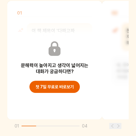
01
02
이 책 제목이 '다짜고짜
찬이
할머니'인데, '다짜고짜'는
자꾸
무슨 뜻일까요?
해요
문해력이 높아지고 생각이 넓어지는
네, '다짜고짜'는 '아무 이유나 설명도
네, 찬이는 
없이 갑자기'라는 뜻이에요. 할머니가
대화가 궁금하다면?
따가웠대요.
갑자기 찬이
가려운 병
첫 7일 무료로 바로보기
01
04