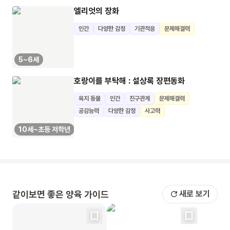
엘리엇의 장화
인간
다양한 감정
기관적응
문제해결력
5~6세
호랑이를 부탁해 : 설상록 장편동화
육지 동물
인간
친구관계
문제해결력
공감능력
다양한 감정
사고력
10세~초등 저학년
같이보면 좋은 양육 가이드
새로 보기