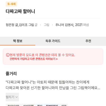
5~6세
다짜고짜 할머니
정은정 글,김이조 그림
글
그림
주니어 김영사
,
2021
펴냄
책 정보
독후 가이드
추천
현재 방문자 모드로 이 콘텐츠만 미리 볼 수 있어요.
간편하게 가입하고 다른 콘텐츠도 미리보기 >
줄거리
"다짜고짜 할머니"는 아토피 때문에 힘들어하는 찬이에게
다짜고짜 찾아온 신기한 할머니와의 만남을 그린 그림책이에요.
할머니는 소매에서 맛있는 반찬을 뚝딱 꺼내고, 비 오는 날에도
펼치기
햇살 가득한 우산을 쓰는 아주 특별한 분이세요. 처음엔 낯설었던
찬이도 할머니와 함께하며 편식도 고치고, 아팠던 마음도 점점