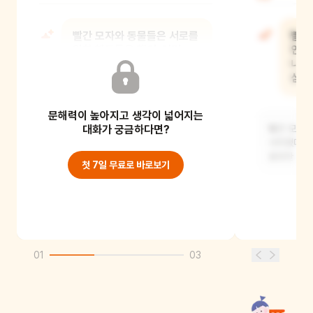
빨간 모자와 동물들은 서로를
빨간
위한 행동들을 했어. 어떤
안내
행동을 했을까?
내용
심기
문해력이 높아지고 생각이 넓어지는
동물들은 빨간 모자에게 차를 대접하고,
빨간 모자를 안전하게 집까지
대화가 궁금하다면?
빨간 모자는
데려다주었어요. 빨간
사라졌다는 
울창한 숲을
첫 7일 무료로 바로보기
01
03