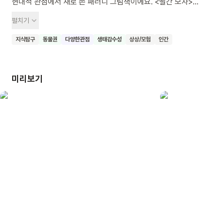
현대적 관점에서 새로 쓴 패러디 그림책이에요. <빨간 모자>
에서는 빨간 모자가 늑대를 피해 도망쳤지만, <늑대를 잡으러 간
펼치기
빨간 모자>에서는 반대로 늑대가 빨간 모자를 피해 도망다녀요.
빨간 모자가 늑대를 사냥하려 하거든요. 그런데 늑대를 찾아 숲을
지식탐구
동물권
다양한관점
생태감수성
상상/모험
인간
헤매던 빨간 모자는 당황하고 말았어요. 숲에 남은 늑대가 딱 한
마리 뿐이라는 걸 알게되었거든요. 늑대 뿐 아니에요. 곰과
스라소니도 딱 한 마리밖에 남지 않았습니다. 환경 파괴의
미리보기
심각성을 알려주는 그림책, <늑대를 잡으러 간 빨간 모자>를
읽고 여러 종과 함께 더불어 살아가는 존재로서 책임감을 길러요.