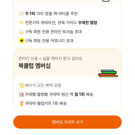
주 1회
아이 맞춤 책·아티클 추천
전문가의 큐레이션, 양육 가이드
무제한 열람
구독 회원 전용 온라인 워크숍 초대
구독 회원 전용 커뮤니티 초대
온라인 이용 + 실물 책까지 받고 싶어요
북클럽 멤버십
베이직 모든 혜택 포함
주제별·월령별 우따따 엄선 책
월 1회
배송
우따따 웰컴키트 1회 배송
멤버십 자세히 보기