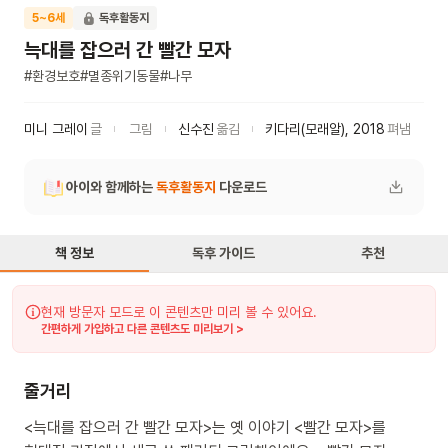
5~6세
독후활동지
늑대를 잡으러 간 빨간 모자
#
환경보호
#
멸종위기동물
#
나무
미니 그레이
글
그림
신수진
옮김
키다리(모래알)
,
2018
펴냄
아이와 함께하는
독후활동지
다운로드
책 정보
독후 가이드
추천
현재 방문자 모드로 이 콘텐츠만 미리 볼 수 있어요.
간편하게 가입하고 다른 콘텐츠도 미리보기 >
줄거리
<늑대를 잡으러 간 빨간 모자>는 옛 이야기 <빨간 모자>를