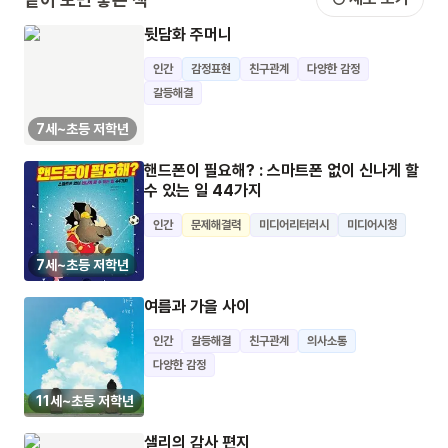
뒷담화 주머니
인간
감정표현
친구관계
다양한 감정
갈등해결
7세~초등 저학년
핸드폰이 필요해? : 스마트폰 없이 신나게 할
수 있는 일 44가지
인간
문제해결력
미디어리터러시
미디어시청
7세~초등 저학년
여름과 가을 사이
인간
갈등해결
친구관계
의사소통
다양한 감정
11세~초등 저학년
샐리의 감사 편지