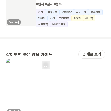
#편지
#감사
#행복
인간
감정표현
언어발달
자기표현
정서지능
문해력
끈기
인사예절
집중력
사고력
5~6세
공감능력
다양한 감정
같이보면 좋은 양육 가이드
새로 보기