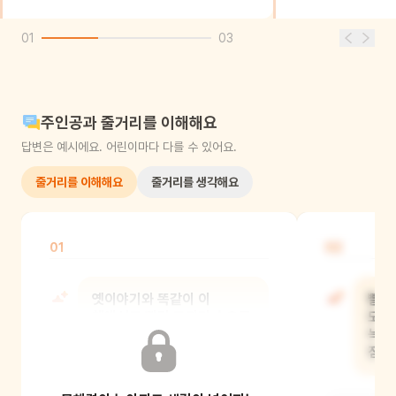
01
03
주인공과 줄거리를 이해해요
답변은 예시에요. 어린이마다 다를 수 있어요.
줄거리를 이해해요
줄거리를 생각해요
01
02
옛이야기와 똑같이 이
빨간
책에서도 빨간 모자가 숲으로
모습
들어가지만 숲에 가는 이유는
늑대
달라. 어떻
점은