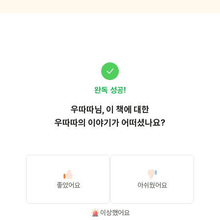
완독 성공!
우따따
님, 이
책
에 대한
우따따의 이야기가 어떠셨나요?
좋았어요
아쉬웠어요
이상했어요