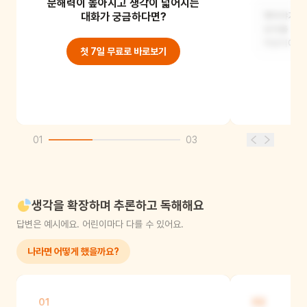
문해력이 높아지고 생각이 넓어지는
옛이야기의 빨간 모자는 할머니를
대화가 궁금하다면?
옛이야기의 
만나기 위해 숲을 지나가야 했지만 이
모자를 잡
책의 빨간 모자는 늑
악당이에요.
첫 7일 무료로 바로보기
01
03
생각을 확장하며 추론하고 독해해요
답변은 예시에요. 어린이마다 다를 수 있어요.
나라면 어떻게 했을까요?
01
02