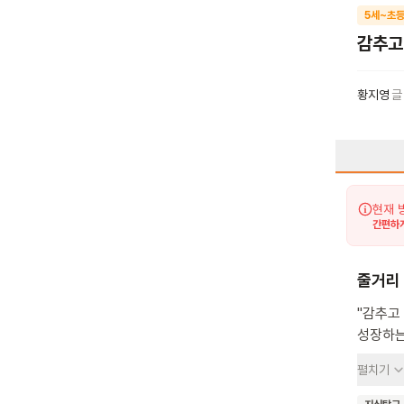
5세~초등
감추고
황지영
글
현재 
간편하게
줄거리
"감추고
성장하는
속에서도
펼치기
어려운 
세상을 