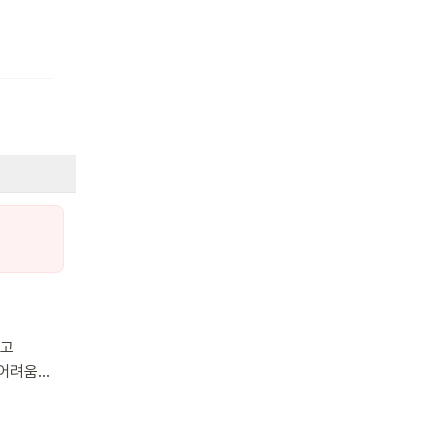
하고
 어려움
키우고,
고