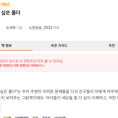
 저학년
 싶은 폴더
도아마
그림
노란상상
,
2022
펴냄
책 정보
독후 가이드
추천
방문자 모드로 이 콘텐츠만 미리 볼 수 있어요.
 가입하고 다른 콘텐츠도 미리보기 >
 싶은 폴더"는 우리 주변의 어려운 문제들을 다섯 친구들이 어떻게 마주
지 보여주는 그림책이에요. 아이들이 세상을 좀 더 깊이 이해하고, 어떤
 용기를 잃지 않도록 도와줄 거예요. 책을 통해 아이들은 생각하는 힘을 
상황에서도 긍정적인 마음을 갖는 방법을 배울 수 있어요. 마음의 눈을 뜨
바라보며, 씩씩하게 자라나는 어린이에게 이 책을 권합니다.