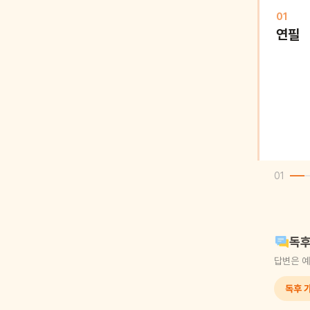
01
연필
01
독후
답변은 예
독후 