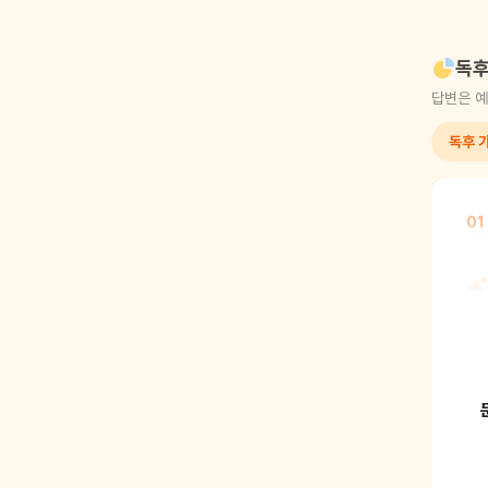
독후
답변은 예
독후 가
01