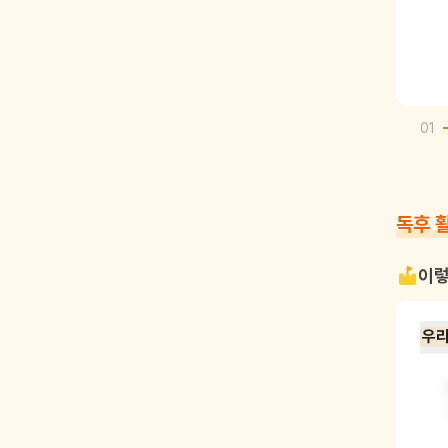
01
독후 
이렇
우리