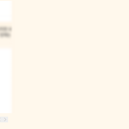
03
치한 보안
윤수는 동건이가 제안한 환경
 정체는
운동 집회에 처음부터 바로
참여했니?