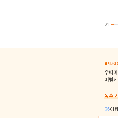
01
멤버십 
우따따
이렇게 
독후 
어휘