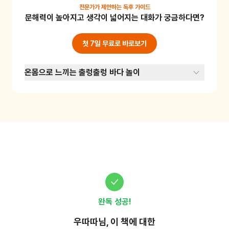
돛을 세워줍니다. 배 안에 내가 가지고 있을 때 가
전문가가 제안하는
독후 가이드
문해력이 높아지고 생각이 넓어지는 대화가 궁금하다면?
장 기분 좋은 물건들을 담으며 자아존중감, 즉 나
를 소중하게 여기고 스스로 만족감을 느끼는 마음
을 튼튼하게 키워주세요.
첫 7일 무료로 바로보기
온몸으로 느끼는 출렁출렁 바다 놀이
완독 성공!
우따따
님, 이
책
에 대한