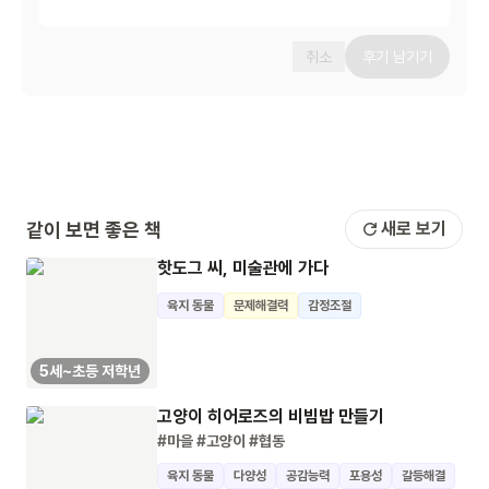
취소
후기 남기기
같이 보면 좋은 책
새로 보기
핫도그 씨, 미술관에 가다
육지 동물
문제해결력
감정조절
5세~초등 저학년
고양이 히어로즈의 비빔밥 만들기
#마을
#고양이
#협동
육지 동물
다양성
공감능력
포용성
갈등해결