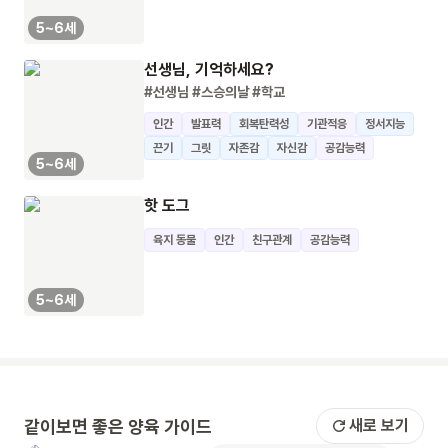
5~6세
선생님, 기억하세요?
#선생님
#스승의날
#학교
인간
발표력
회복탄력성
기관적응
정서지능
끈기
그릿
자존감
자신감
공감능력
5~6세
핫 도그
육지 동물
인간
친구관계
공감능력
5~6세
같이보면 좋은 양육 가이드
새로 보기