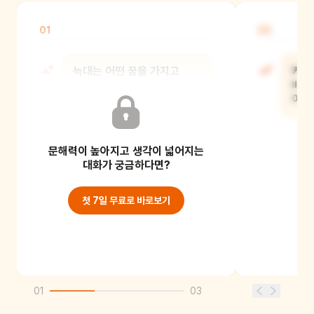
01
02
늑대는 어떤 꿈을 가지고
커다
바다로 떠났니?
배를
이야
문해력이 높아지고 생각이 넓어지는
대화가 궁금하다면?
첫 7일 무료로 바로보기
01
03