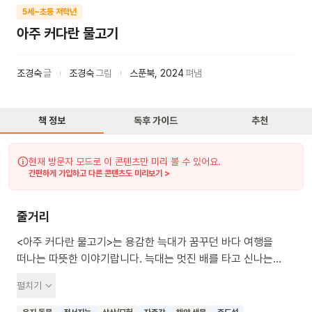
5세~초등 저학년
아주 커다란 물고기
조경숙
글
조경숙
그림
스푼북
,
2024
펴냄
책 정보
독후 가이드
추천
현재 방문자 모드로 이 콘텐츠만 미리 볼 수 있어요.
간편하게 가입하고 다른 콘텐츠도 미리보기 >
줄거리
<아주 커다란 물고기>는 용감한 늑대가 꿈꾸던 바다 여행을
떠나는 따뜻한 이야기랍니다. 늑대는 멋진 배를 타고 신나는
모험을 하며 세상이 얼마나 넓고 다양한지 경험하게 될 거예요.
펼치기
커다란 물고기를 만나면서 늑대는 새로운 친구를 사귀고 함께
즐거운 시간을 보낸답니다. 이 책을 통해 우리 아이들은 꿈을