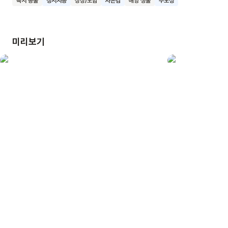
육지 동물
정서지능
상상/모험
자존감
해양 생물
주도성
향해 나아가는 용기와 친구와 함께하는 소중함을 배울 수 있을
거예요. 진짜 행복은 어디에 있는지, 더 넓은 세상을 만나며
자라나길 바랍니다.
미리보기