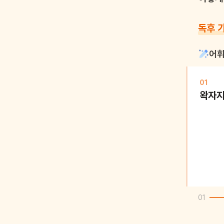
독후 
어휘
01
왁자
01