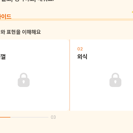
가이드
와 표현을 이해해요
02
지껄
외식
03