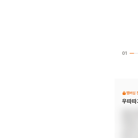
01
멤버십 
우따따
《절대 
림책입니
거부하는
말아요.