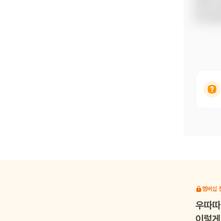
숨기고 
둔 어린
멤버십 
우따따
이렇게 