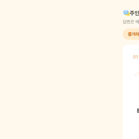
주인
답변은 예
줄거리
01