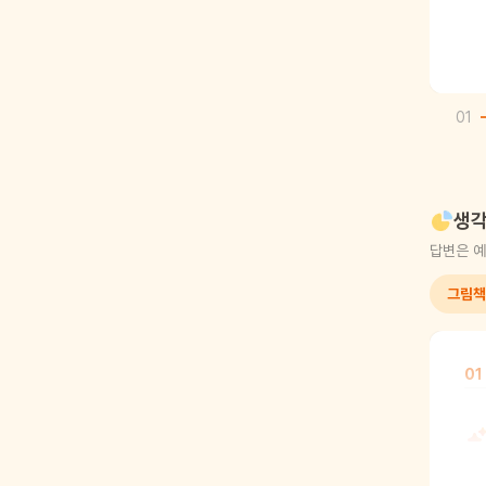
01
생각
답변은 예
그림책
01