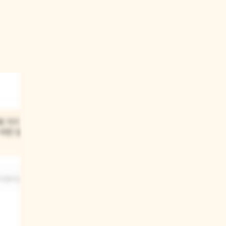
03
에 가기
파스칼린은 땅콩만큼 작아진
어떤 일이
엄마, 아빠를 보며 무엇을
하기로 했니?
아졌어요.
엄마, 아빠를 날개 속에 숨기고 학교에
가기로 했지요.