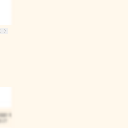
대로! 하고
있니?