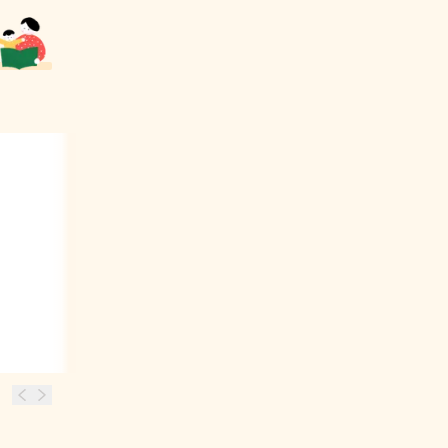
03
금세