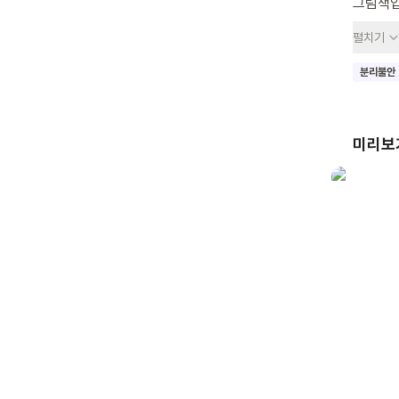
그림책입
파스칼린
펼치기
몸이 작
부모님을
분리불안
첫 등원
미리보