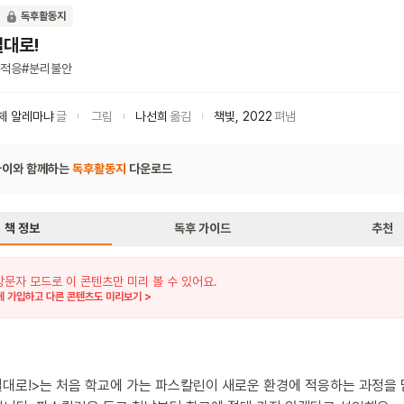
독후활동지
절대로!
적응
#
분리불안
체 알레마냐
글
그림
나선희
옮김
책빛
,
2022
펴냄
아이와 함께하는
독후활동지
다운로드
책 정보
독후 가이드
추천
방문자 모드로 이 콘텐츠만 미리 볼 수 있어요.
 가입하고 다른 콘텐츠도 미리보기 >
절대로!>는 처음 학교에 가는 파스칼린이 새로운 환경에 적응하는 과정을