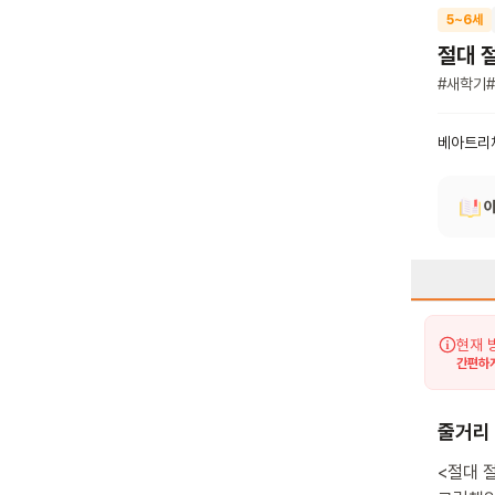
5~6세
절대 
#
새학기
#
베아트리
현재 
간편하게
줄거리
<절대 