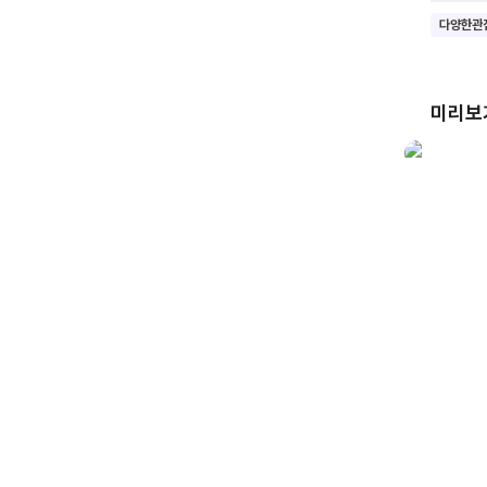
딸기를 
다양한관
되는 1
것만 같
자세하게
미리보
말하고 