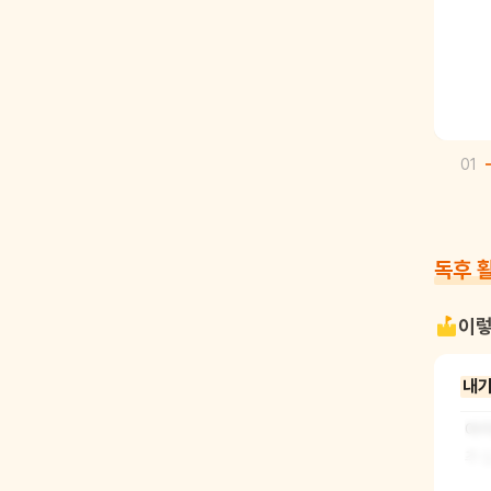
01
독후 
이렇
내가
아이
주실
에서