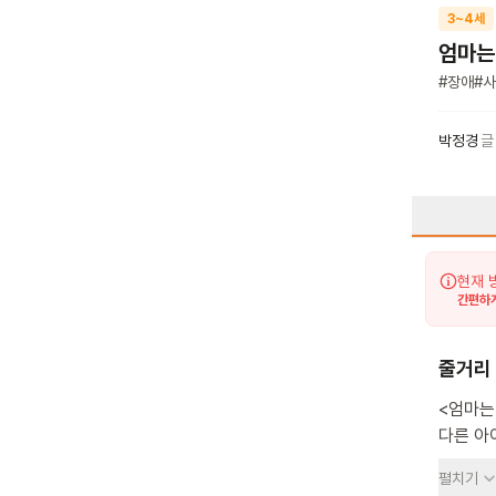
3~4세
엄마는
#
장애
#
사
박정경
글
현재 
간편하게
줄거리
<엄마는
다른 아
개가 있
펼치기
꼭꼭 숨