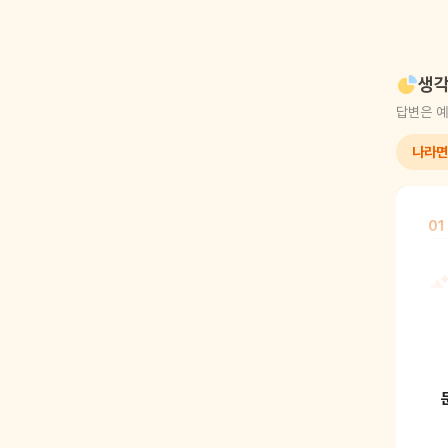
생각
답변은 예
나라면
01