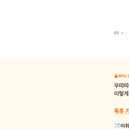
01
멤버십 
우따따
이렇게 
독후 
어휘