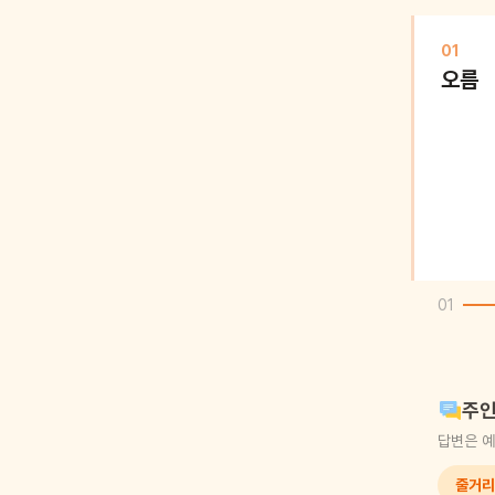
01
오름
01
주인
답변은 예
줄거리