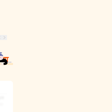
어 
세상
요. 