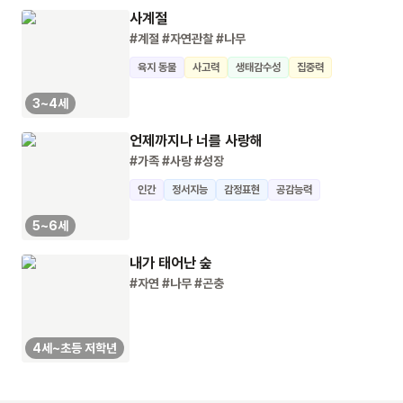
사계절
#계절
#자연관찰
#나무
육지 동물
사고력
생태감수성
집중력
3~4세
언제까지나 너를 사랑해
#가족
#사랑
#성장
인간
정서지능
감정표현
공감능력
5~6세
내가 태어난 숲
#자연
#나무
#곤충
4세~초등 저학년