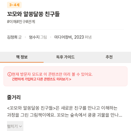
3~4세
꼬모와 알쏭달쏭 친구들
#
이해
#
친구
#
관계
김정희
글
엄수지
그림
미디어창비
,
2023
펴냄
책 정보
독후 가이드
추천
현재 방문자 모드로 이 콘텐츠만 미리 볼 수 있어요.
간편하게 가입하고 다른 콘텐츠도 미리보기 >
줄거리
<꼬모와 알쏭달쏭 친구들>은 새로운 친구를 만나고 이해하는
과정을 그린 그림책이에요. 꼬모는 숲속에서 쿵쿵 괴물을 만나요.
처음에는 무서워하지만, 차근차근 다가가 알아가면서 쿵쿵
펼치기
괴물의 정체를 알게 돼요. 사실 쿵쿵 괴물은 무서운 괴물이