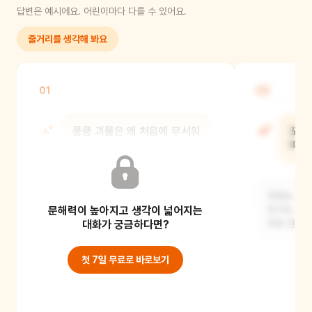
답변은 예시에요. 어린이마다 다를 수 있어요.
줄거리를 생각해 봐요
01
02
쿵쿵 괴물은 왜 처음에 무서워
꼬모
보였을까?
때 
쿵쿵 괴물은 우리가 잘 모르는
꼬모는 쿵쿵
문해력이 높아지고 생각이 넓어지는
모습이어서 처음에는 무서워 보였을
친구도 나와 
거예요. 하지만 알고 보니
대화가 궁금하다면?
하면 친구가
첫 7일 무료로 바로보기