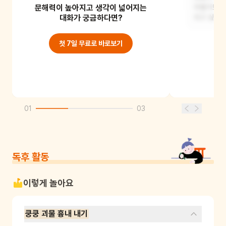
문해력이 높아지고 생각이 넓어지는
무서워했어요.
두렵기도 했
대화가 궁금하다면?
되고 싶어 
첫 7일 무료로 바로보기
01
03
독후 활동
이렇게 놀아요
쿵쿵 괴물 흉내 내기