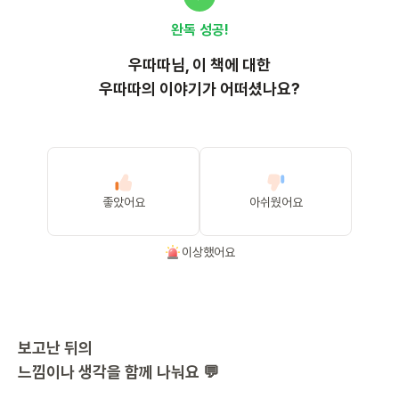
완독 성공!
우따따
님, 이
책
에 대한
우따따의 이야기가 어떠셨나요?
좋았어요
아쉬웠어요
이상했어요
보고난 뒤의
느낌이나 생각을 함께 나눠요 💬