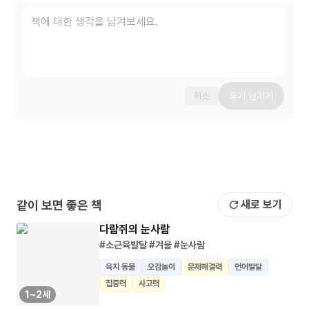
취소
후기 남기기
같이 보면 좋은 책
새로 보기
다람쥐의 눈사람
#소근육발달
#겨울
#눈사람
육지 동물
오감놀이
문제해결력
언어발달
집중력
사고력
1~2세