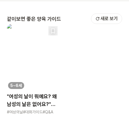
같이보면 좋은 양육 가이드
새로 보기
5~6세
"여성의 날이 뭐예요? 왜
남성의 날은 없어요?"
묻는 어린이에게 이렇게
#여성의날
#대화가이드
#Q&A
알려주세요