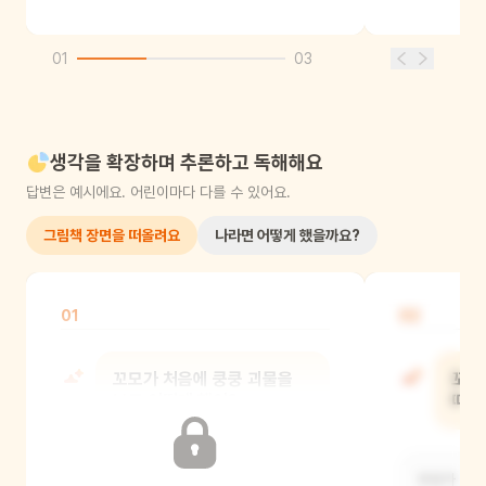
01
03
생각을 확장하며 추론하고 독해해요
답변은 예시에요. 어린이마다 다를 수 있어요.
그림책 장면을 떠올려요
나라면 어떻게 했을까요?
01
02
꼬모가 처음에 쿵쿵 괴물을
꼬모
보고 어떻게 했어?
때 
꼬모가 처음에 쿵쿵 괴물을 보고
꼬모가 쿵쿵