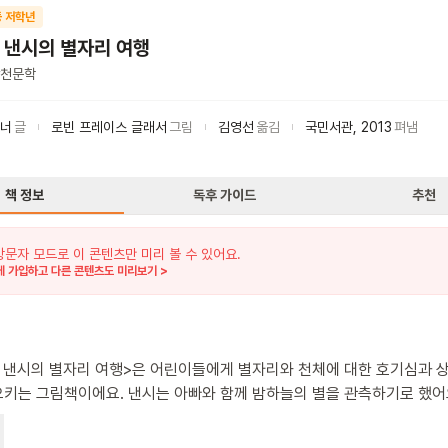
 저학년
 낸시의 별자리 여행
천문학
코너
글
로빈 프레이스 글래서
그림
김영선
옮김
국민서관
,
2013
펴냄
책 정보
독후 가이드
추천
방문자 모드로 이 콘텐츠만 미리 볼 수 있어요.
 가입하고 다른 콘텐츠도 미리보기 >
 낸시의 별자리 여행>은 어린이들에게 별자리와 천체에 대한 호기심과 
요. 낸시는 아빠와 함께 밤하늘의 별을 관측하기로 했어요.
갑자기 구름이 끼어 별을 볼 수 없게 되자, 낸시는 실망하게 돼요. 그러나
 별자리와 천체에 대한 흥미로운 이야기를 들려주며 상상의 나래를 펼