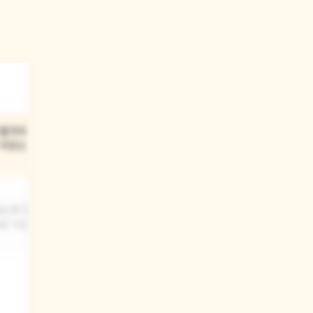
03
 별자리
낸시가 별자리 이야기를
 이유는
들으면서 어떤 생각을
했을까?
않도록 위로해
낸시는 아빠의 이야기를 들으며 우주의
을 직접 볼 수
넓고 신비로운 모습을 상상했을 거예요.
또 별자리에