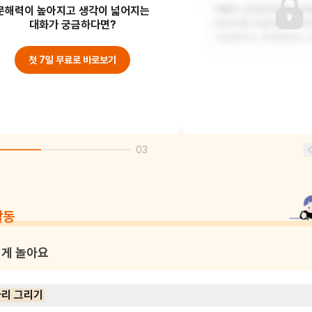
문해력이 높아지고 생각이 넓어지는
끼어서 별을 볼 수 없게 되었어요.
아빠가 오리온자리와 큰개
대화가 궁금하다면?
이야기해 주셨어요. 오리
사냥꾼이고, 큰개자리는 
첫 7일 무료로 바로보기
03
활동
게 놀아요
리 그리기