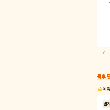
01
독후 
이렇
별자