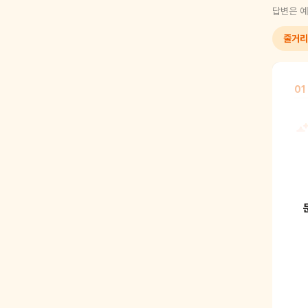
답변은 예
줄거리
01