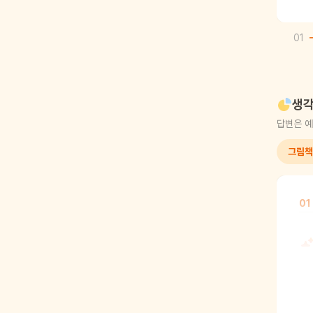
01
생각
답변은 예
그림책
01