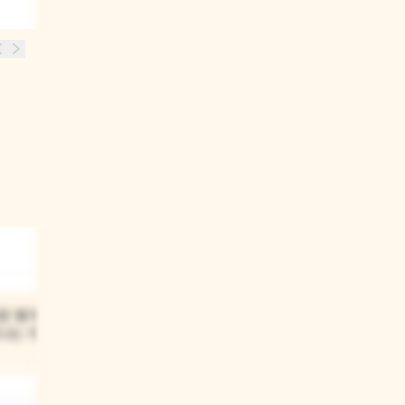
03
준 별자리
낸시가 별을 보면서 무엇을
나는 게
상상했어?
낸시는 별들이 다이아몬드처럼 반짝이는