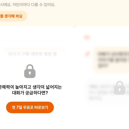
시에요. 어린이마다 다를 수 있어요.
를 생각해 봐요
02
낸시가 구름 때문에 별을 볼
아빠가 낸시에게
수 없게 됐을 때 어떤
이야기를 들려준
기분이었을까?
뭘까?
문해력이 높아지고 생각이 넓어지는
낸시는 아마 많이 실망하고 슬펐을
아빠는 낸시가 실망하지 
거예요. 별을 보기 위해 기대하고
대화가 궁금하다면?
주고 싶었을 거예요. 또 별
준비했는데 갑자기 볼
없더라도
첫 7일 무료로 바로보기