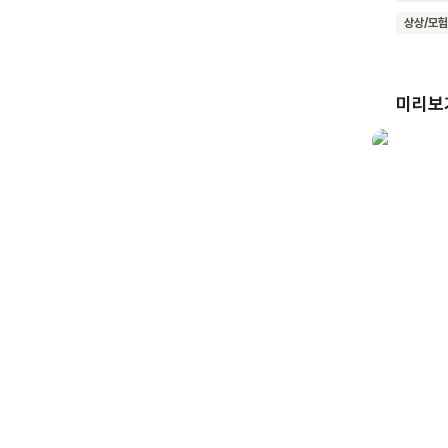
해줘요.
상상/모험
신비로움을 상상하게 돼요
어린이들
자극해요
미리보
교육적인 면에서도 뛰어나
상상력을