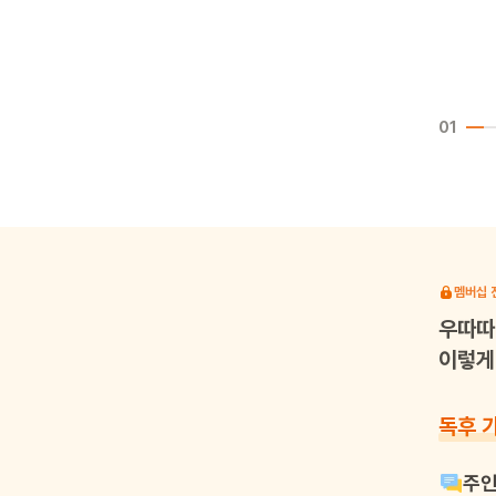
01
멤버십 
우따따
이렇게 
독후 
주인