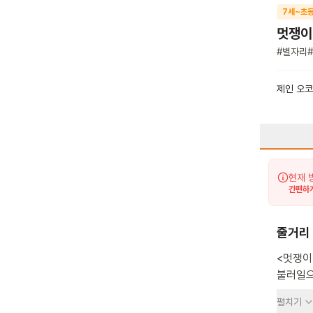
7세~초등
멋쟁이
#
별자리
#
제인 오
현재 
간편하게
줄거리
<멋쟁이
불러일으키는 그림책이에
하지만 
펼치기
낸시에게