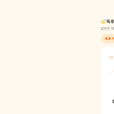
독후
답변은 예
독후 가
01