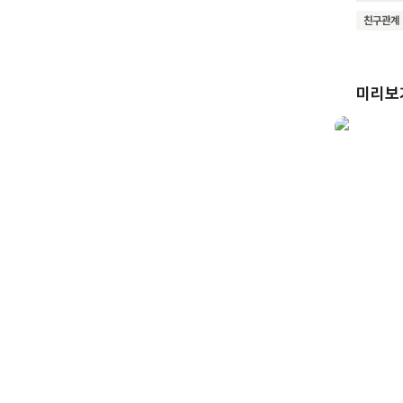
인상적이에요. 이 책은 아이들의 무한한 상상력
친구관계
경계를 
즐거움과 존재의
마음껏 
미리보
기대해요