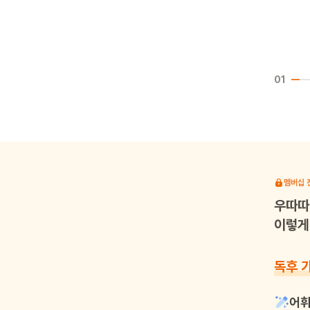
01
멤버십 
우따따
이렇게 
독후 
어휘