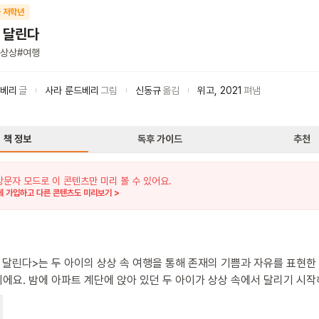
 저학년
 달린다
상상
#
여행
티베리
글
사라 룬드베리
그림
신동규
옮김
위고
,
2021
펴냄
책 정보
독후 가이드
추천
방문자 모드로 이 콘텐츠만 미리 볼 수 있어요.
 가입하고 다른 콘텐츠도 미리보기 >
 달린다>는 두 아이의 상상 속 여행을 통해 존재의 기쁨과 자유를 표현한
 아이가 상상 속에서 달리기 시작해요.
드, 그린란드, 삐삐의 집, 무민 골짜기, 레고랜드, 우주 등 다양한 장소를
달린 것인지, 상상 속 여행인지는 분명하지 않지만, 아이들의 활기 넘치는