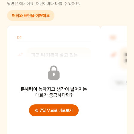
답변은 예시에요. 어린이마다 다를 수 있어요.
어휘와 표현을 이해해요
01
02
피곳 씨 가족이 살고 있는
피곳
집은 어땠어?
뭐라
멋진 정원과 멋진 차가 있었어. 집
"엄마, 빨리
문해력이 높아지고 생각이 넓어지는
안에는 피곳 씨의 아내가 살았대.
대화가 궁금하다면?
첫 7일 무료로 바로보기