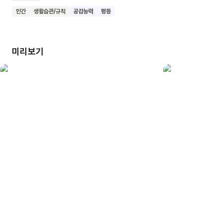
아이들은 가족이 서로 돕고 함께하는 소중한 마음을 배울 수
인간
생활습관/규칙
공감능력
평등
있어요. 우리 친구들도 가족의 소중함을 알고 서로 도와주는 멋진
어린이가 돼 보아요.
미리보기