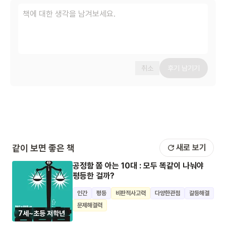
취소
후기 남기기
같이 보면 좋은 책
새로 보기
공정함 쫌 아는 10대 : 모두 똑같이 나눠야
평등한 걸까?
인간
평등
비판적사고력
다양한관점
갈등해결
문제해결력
7세~초등 저학년