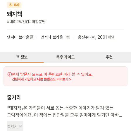
5~6세
돼지책
#
배려
#
책임감
#
역할분담
앤서니 브라운
글
앤서니 브라운
그림
웅진주니어
,
2001
펴냄
책 정보
독후 가이드
추천
현재 방문자 모드로 이 콘텐츠만 미리 볼 수 있어요.
간편하게 가입하고 다른 콘텐츠도 미리보기 >
줄거리
『돼지책』은 가족들이 서로 돕는 소중한 이야기가 담겨 있는
그림책이에요. 이 책에는 집안일을 모두 엄마에게 맡기던 아빠와
두 아들이 등장해요. 엄마가 갑자기 집을 비우자, 아빠와
펼치기
아들들은 마치 돼지처럼 변하고 말아요. 이 이야기를 통해 우리