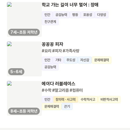
학교 가는 길이 너무 멀어 : 장애
인간
공감능력
평등
포용성
다양성
친구관계
7세~초등 저학년
꽁꽁꽁 피자
#요리
#피자
#가족사랑
인간
기타
주도성
자신감
문제해결력
공감능력
5~6세
에이다 러블레이스
#수학
#알고리즘
#컴퓨터
인간
창의력 · 사고력
수학적사고
비판적사고력
문제해결력
끈기
8세~초등 저학년