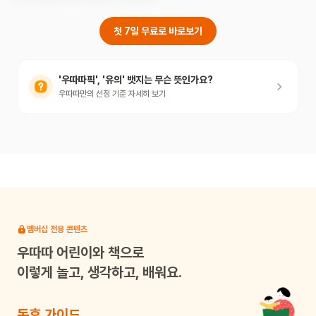
첫 7일 무료로 바로보기
'우따따픽', '유의' 뱃지는 무슨 뜻인가요?
우따따만의 선정 기준 자세히 보기
멤버십 전용 콘텐츠
우따따
어린이와 책으로
이렇게 놀고, 생각하고, 배워요.
독후 가이드