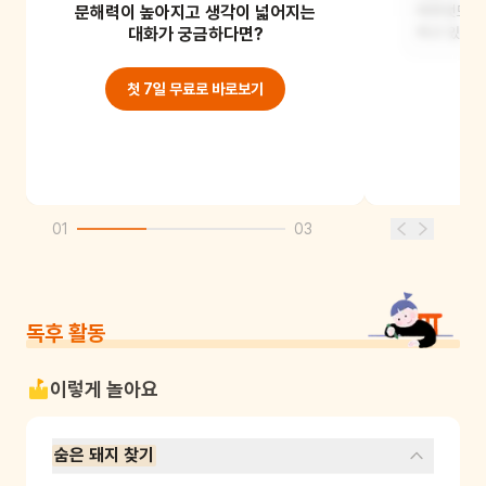
문해력이 높아지고 생각이 넓어지는
엄마인 것 같아.
아무것도 하
대화가 궁금하다면?
하고 있었어
첫 7일 무료로 바로보기
01
03
독후 활동
이렇게 놀아요
숨은 돼지 찾기