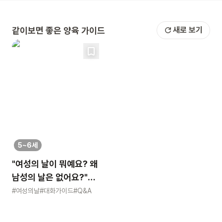
같이보면 좋은 양육 가이드
새로 보기
5~6세
"여성의 날이 뭐예요? 왜
남성의 날은 없어요?"
묻는 어린이에게 이렇게
#여성의날
#대화가이드
#Q&A
알려주세요