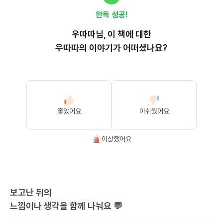
완독 성공!
우따따
님, 이
책
에 대한
우따따의 이야기가 어떠셨나요?
좋았어요
아쉬웠어요
이상했어요
보고난 뒤의
느낌이나 생각을 함께 나눠요 💬