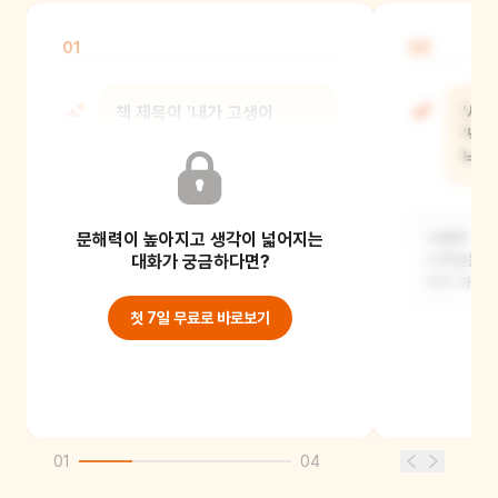
01
02
책 제목이 '내가 고생이
'새
많네'인데, 여기서 '고생이
'낙
많네'는 무슨 뜻일까요?
낙엽
문해력이 높아지고 생각이 넓어지는
'고생이 많네'는 힘들거나 어렵다는
낙엽은 가을
뜻이에요. 책 속 아이처럼 아빠, 엄마가
대화가 궁금하다면?
나뭇잎들을 
아파서 혼자서
마치 하늘에
첫 7일 무료로 바로보기
01
04