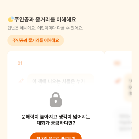
주인공과 줄거리를 이해해요
답변은 예시에요. 어린이마다 다를 수 있어요.
주인공과 줄거리를 이해해요
01
02
이 책에 나오는 시들은 누가
'새인
주인공으로 나오는 것
아이
같아요?
착각
문해력이 높아지고 생각이 넓어지는
이 책에는 시를 쓰는 아빠의 딸이
아이는 나무
주인공인 것 같아요. 아이가 아빠와
대화가 궁금하다면?
하늘에서 내
엄마, 친구, 주변의
알았어요. 
첫 7일 무료로 바로보기