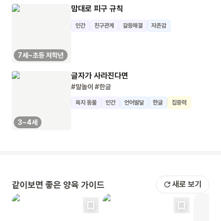
맘대로 피구 규칙
인간
친구관계
갈등해결
자존감
7세~초등 저학년
글자가 사라진다면
#말놀이
#한글
육지 동물
인간
언어발달
한글
집중력
3~4세
같이보면 좋은 양육 가이드
새로 보기