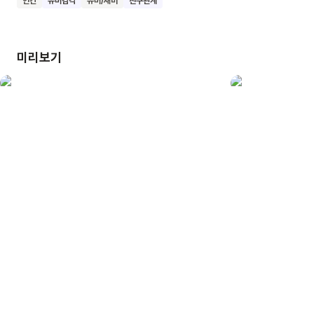
인간
유머감각
유머/재미
친구관계
주변의 모든 것을 새롭게 발견하는 기쁨을 선물해 줄 거예요.
세상 모든 것을 호기심 가득한 눈으로 바라보는 멋진 어린이로
자라나길 바랍니다.
미리보기