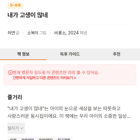
5~6세
내가 고생이 많네
허연
글
소복이
그림
비룡소
,
2024
펴냄
책 정보
독후 가이드
추천
현재 방문자 모드로 이 콘텐츠만 미리 볼 수 있어요.
간편하게 가입하고 다른 콘텐츠도 미리보기 >
줄거리
"내가 고생이 많네"는 아이의 눈으로 세상을 보는 따뜻하고
사랑스러운 동시집이에요. 이 책에는 우리 아이의 소중한 일상과
가족, 친구들의 엉뚱하고 발랄한 모습이 담겨 있어요. 아이들은
펼치기
이 책을 읽으며 평범한 하루도 얼마나 특별하고 재미있는지
깨달을 수 있을 거예요. 세상을 향한 호기심 가득한 시선과