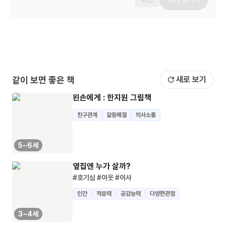
취소
후기 남기기
같이 보면 좋은 책
새로 보기
왼손에게 : 한지원 그림책
친구관계
갈등해결
의사소통
5~6세
옆집엔 누가 살까?
#호기심
#이웃
#이사
인간
적응력
공감능력
다양한관점
3~4세