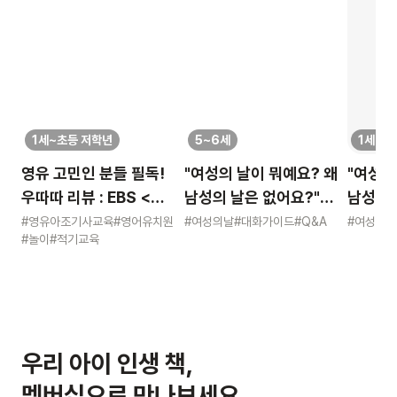
1세~초등 저학년
5~6세
1세~초
영유 고민인 분들 필독!
"여성의 날이 뭐예요? 왜
"여성의
우따따 리뷰 : EBS <
남성의 날은 없어요?"
남성의 
영유아 사교육 보고서>
묻는 어린이에게 이렇게
묻는 어
#영유아조기사교육
#영어유치원
#여성의날
#대화가이드
#Q&A
#여성의날
#놀이
#적기교육
알려주세요
알려주
우리 아이 인생 책,
멤버십으로 만나보세요.