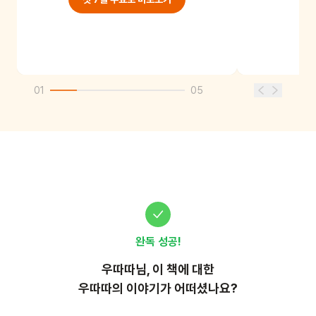
01
05
완독 성공!
우따따
님, 이
책
에 대한
우따따의 이야기가 어떠셨나요?