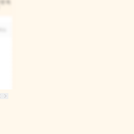
안 자.
줘요.