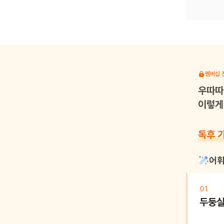
멤버십 
우따따
이렇게 
독후 
어휘
01
두둥