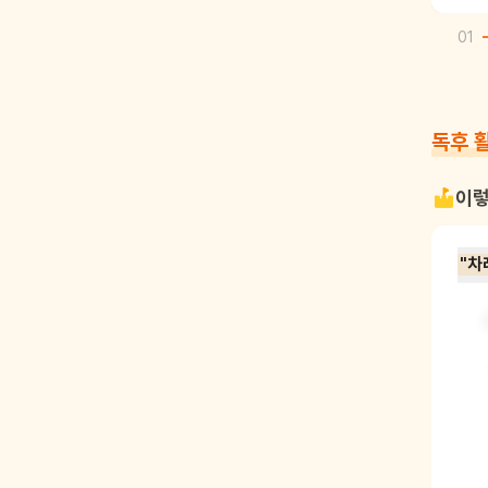
01
독후 
이렇
"차