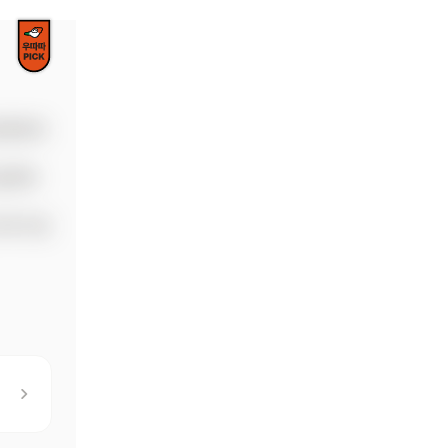
 아기는
무리가
따뜻하게 
감하며 
아이가 편