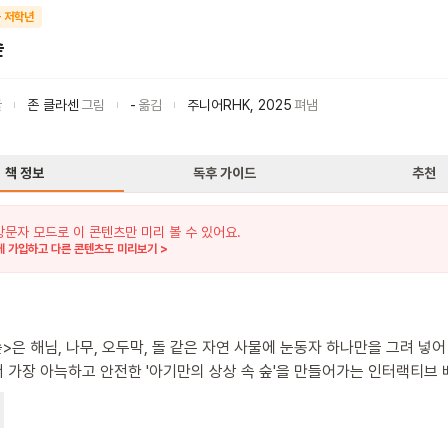
 저학년
숲
글
존 클라센
그림
-
옮김
주니어RHK
,
2025
펴냄
책 정보
독후 가이드
추천
방문자 모드로 이 콘텐츠만 미리 볼 수 있어요.
 가입하고 다른 콘텐츠도 미리보기 >
숲>은 해님, 나무, 오두막, 돌 같은 자연 사물에 눈동자 하나만을 그려 넣어
 가장 아늑하고 안전한 '아기만의 상상 속 숲'을 만들어가는 인터랙티브
니다. 책장을 넘기면 "이건 너의 해님이야.", "이건 너의 나무야. 해님 아
라는 다정한 다독임이 리듬감 있게 반복됩니다. 오른쪽에 등장한 사물들을
 차례차례 옮겨 놓으며 해님, 나무, 오두막, 돌, 시냇물, 다리가 어우러진