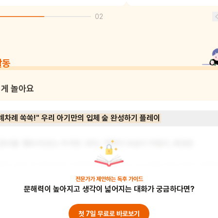
02
활동
게 놀아요
례차례 쏙쏙!" 우리 아기만의 입체 숲 완성하기 플레이
준비물: 펠트지(또는 두꺼운 색지), 찍찍이 보슬이·까칠이, 배경판

활동 방법: 존 클라센의 오른쪽에서 왼쪽으로 오브제를 이동시키는 독특한
연출 방식을 오감 놀이로 구현합니다. 오른편 영역에 눈동자가 그려진 해
전문가가 제안하는
독후 가이드
문해력이 높아지고 생각이 넓어지는 대화가 궁금하다면?
님, 나무, 오두막, 돌멩이 펠트 조각들을 붙여두고, 양육자가 "이건 너의 
무야, 해님 아래 놓아 보자"라고 읽어주면 아이가 조각을 떼어 왼쪽 배경판
영역으로 차례차례 옮겨 붙이게 합니다. 공간을 주체적으로 구성하는 시
첫 7일 무료로 바로보기