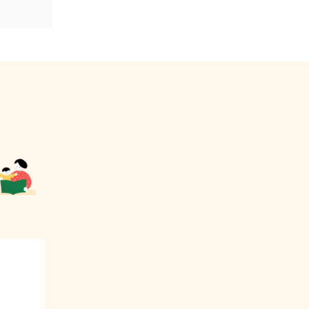
03
0
슬그머니
유