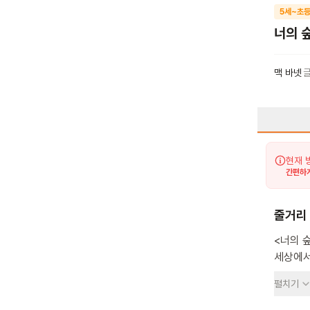
5세~초등
너의 
맥 바넷
현재 
간편하게
줄거리
<너의 
세상에서
그림책입
펼치기
보자."
화면으로