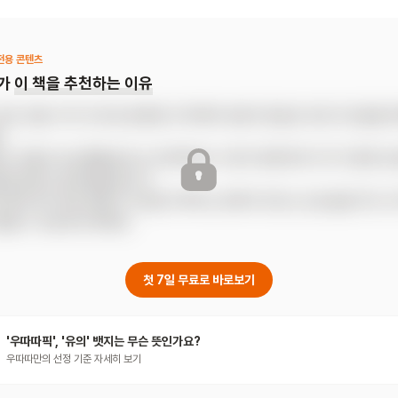
 숲을 완성해 나갑니다. 오롯이 나만을 위해 마련된 안전한 공간 안에서
없이 편안하게 잠이 들고, 모두가 잠든 깜깜한 밤에는 어둠 속에서 아기를
 착한 유령 혼자 깨어 있는 반전 유머와 함께 아늑한 상상의 세계로 마
전용 콘텐츠
가
이 책을 추천하는 이유
속 모든 것을 '너의 것'으로 표현해, 아이에게 세상의 중심은 바로 자신임을 


되는 리듬과 오브제를 옮기는 인터랙티브 구성이 양육자와 아기가 함께 교
 완성하는 즐거움을 줍니다.

막 페이지의 유령 설정이 자신을 지켜주는 존재가 있다는 안도감을 주어, 
잠들 수 있도록 도와줘요.
첫 7일 무료로 바로보기
'우따따픽', '유의' 뱃지는 무슨 뜻인가요?
우따따만의 선정 기준 자세히 보기