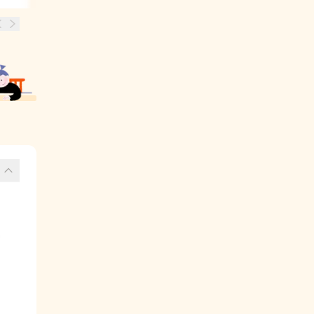
 
나
 
각