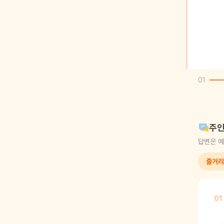
01
주인
답변은 예
줄거리
01