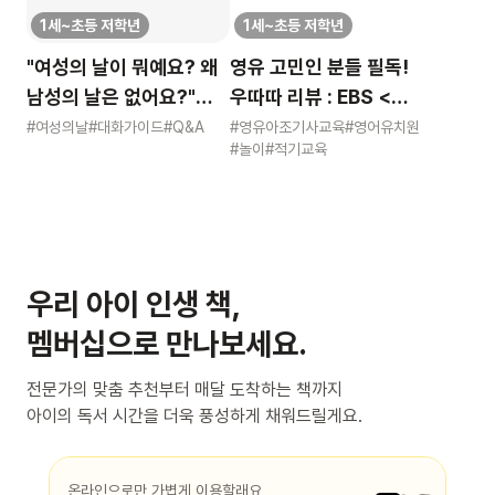
1세~초등 저학년
1세~초등 저학년
"여성의 날이 뭐예요? 왜
영유 고민인 분들 필독!
남성의 날은 없어요?"
우따따 리뷰 : EBS <
묻는 어린이에게 이렇게
영유아 사교육 보고서>
#여성의날
#대화가이드
#Q&A
#영유아조기사교육
#영어유치원
#놀이
#적기교육
알려주세요
우리 아이 인생 책,
멤버십으로 만나보세요.
전문가의 맞춤 추천부터 매달 도착하는 책까지
아이의 독서 시간을 더욱 풍성하게 채워드릴게요.
온라인으로만 가볍게 이용할래요