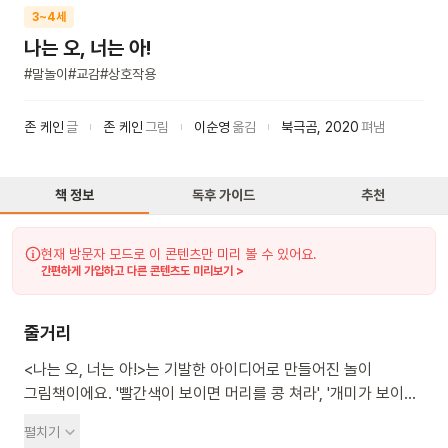
3~4세
나는 오, 너는 아!
#
말놀이
#
교감
#
상호작용
존 케인
글
존 케인
그림
이순영
옮김
북극곰
,
2020
펴냄
책 정보
독후 가이드
추천
현재 방문자 모드로 이 콘텐츠만 미리 볼 수 있어요.
간편하게 가입하고 다른 콘텐츠도 미리보기 >
줄거리
<나는 오, 너는 아!>는 기발한 아이디어로 만들어진 놀이
그림책이에요. '빨간색이 보이면 머리를 콩 쳐라', '개미가 보이면
팬티라고 말해라' 여러 가지 미션을 한꺼번에 수행하며 이야기를
펼치기
따라가다 보면 책 속 동물들과 교감하는 듯한 기분을 느낄 수