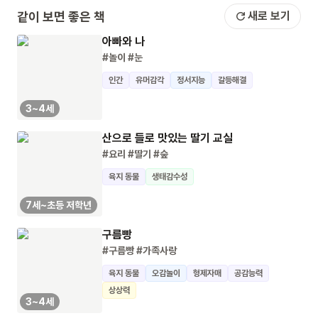
같이 보면 좋은 책
새로 보기
아빠와 나
#놀이
#눈
인간
유머감각
정서지능
갈등해결
3~4세
산으로 들로 맛있는 딸기 교실
#요리
#딸기
#숲
육지 동물
생태감수성
7세~초등 저학년
구름빵
#구름빵
#가족사랑
육지 동물
오감놀이
형제자매
공감능력
상상력
3~4세