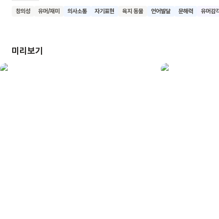
있어요. <나는 오, 너는 아!>를 읽고 집중력과 언어 능력을
창의성
유머/재미
의사소통
자기표현
육지 동물
언어발달
문해력
유머감
길러보아요.
미리보기