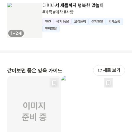
태어나서 세돌까지 행복한 말놀이
#가족
#애착
#사랑
인간
육지 동물
오감놀이
신체발달
의사소통
언어발달
1~2세
같이보면 좋은 양육 가이드
새로 보기