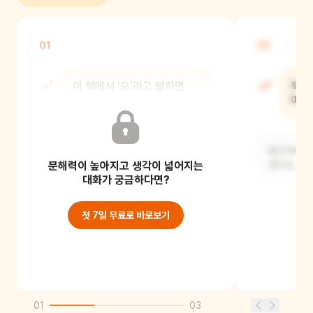
01
02
이 책에서 '오'라고 말하면
책 
OO이는 뭐라고 외쳐야 해?
머리
아'라고 외쳐야 해요.
빨간색이 보
문해력이 높아지고 생각이 넓어지는
했어요.
대화가 궁금하다면?
첫 7일 무료로 바로보기
01
03