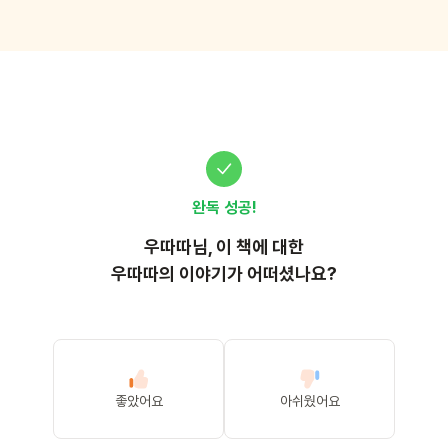
완독 성공!
우따따
님, 이
책
에 대한
우따따의 이야기가 어떠셨나요?
좋았어요
아쉬웠어요