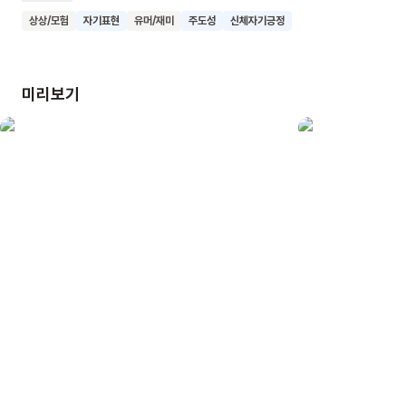
있어요. 틀을 깨는 상상력과 유머로 가득한 이 책을 통해 아이의
상상/모험
자기표현
유머/재미
주도성
신체자기긍정
잠재된 가능성이 활짝 열리기를 바랍니다.
미리보기