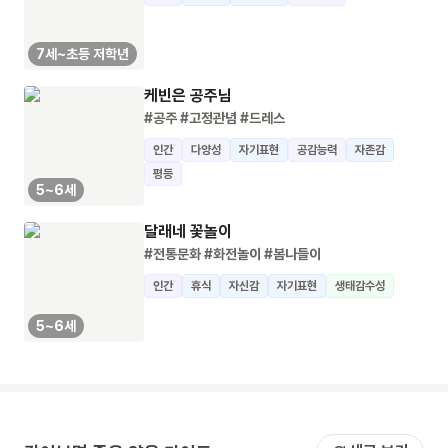
7세~초등 저학년
케빈은 공주님
#공주
#고정관념
#드레스
인간
다양성
자기표현
공감능력
자존감
평등
5~6세
달래네 꽃놀이
#전통문화
#화전놀이
#봄나들이
인간
휴식
자신감
자기표현
생태감수성
5~6세