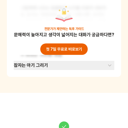
그림책에 나오는 동물들의 소리를 조용히 내보아
요. 토끼는 '깡충깡충', 사슴은 '사뿐사뿐', 코끼리
는 '뿌우뿌우', 표범은 '살금살금'처럼 동물 소리를 
의성어로 만들어 조용히 불러보세요. 이 소리들을 
전문가가 제안하는
독후 가이드
문해력이 높아지고 생각이 넓어지는 대화가 궁금하다면?
조합해 자장가를 만들어보는 거예요. 동물 소리로 
만든 자장가를 통해 창의력을 기르고, 소리의 크
기를 조절하며 상황에 맞는 적절한 행동을 배울 
첫 7일 무료로 바로보기
수 있어요. 준비물: 없음
잠자는 아기 그리기