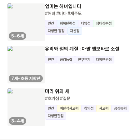
엄마는 해녀입니다
#해녀
#바다
#제주도
인간
회복탄력성
다양성
생태감수성
다양한 감정
자신감
5~6세
유리와 철의 계절 : 아말 엘모타르 소설
인간
공감능력
친구관계
다양한관점
7세~초등 저학년
머리 위의 새
#호기심
#질문
인간
비판적사고력
창의성
사고력
공감능력
다양한관점
3~4세