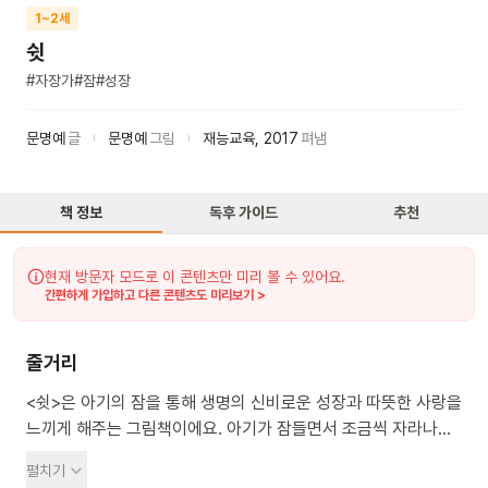
1~2세
쉿
#
자장가
#
잠
#
성장
문명예
글
문명예
그림
재능교육
,
2017
펴냄
책 정보
독후 가이드
추천
현재 방문자 모드로 이 콘텐츠만 미리 볼 수 있어요.
간편하게 가입하고 다른 콘텐츠도 미리보기 >
줄거리
<쉿>은 아기의 잠을 통해 생명의 신비로운 성장과 따뜻한 사랑을
느끼게 해주는 그림책이에요. 아기가 잠들면서 조금씩 자라나는
모습을 보여줘요. 처음에는 배냇저고리를 입고 있다가 나중에는
펼치기
노란 꼬까옷을 입고 머리핀도 꽂아요. 기저귀를 차고 누워있던