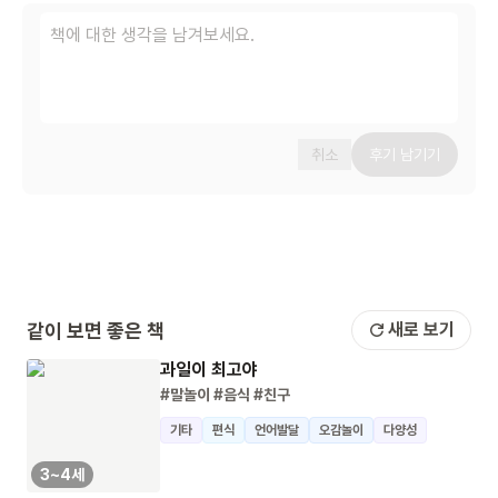
취소
후기 남기기
같이 보면 좋은 책
새로 보기
과일이 최고야
#말놀이
#음식
#친구
기타
편식
언어발달
오감놀이
다양성
3~4세