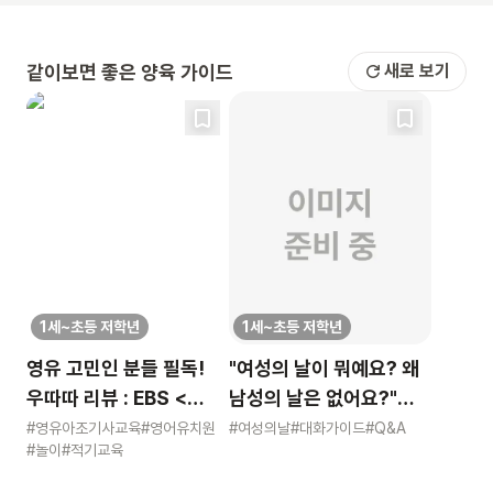
같이보면 좋은 양육 가이드
새로 보기
1세~초등 저학년
1세~초등 저학년
영유 고민인 분들 필독!
"여성의 날이 뭐예요? 왜
우따따 리뷰 : EBS <
남성의 날은 없어요?"
영유아 사교육 보고서>
묻는 어린이에게 이렇게
#영유아조기사교육
#영어유치원
#여성의날
#대화가이드
#Q&A
#놀이
#적기교육
알려주세요