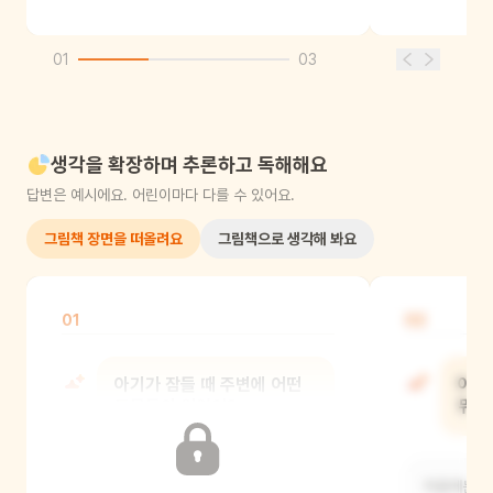
01
03
생각을 확장하며 추론하고 독해해요
답변은 예시에요. 어린이마다 다를 수 있어요.
그림책 장면을 떠올려요
그림책으로 생각해 봐요
01
02
아기가 잠들 때 주변에 어떤
아기
동물들이 있었어?
뭐였
토끼, 사슴, 코끼리, 표범 등 여러
처음에는 배