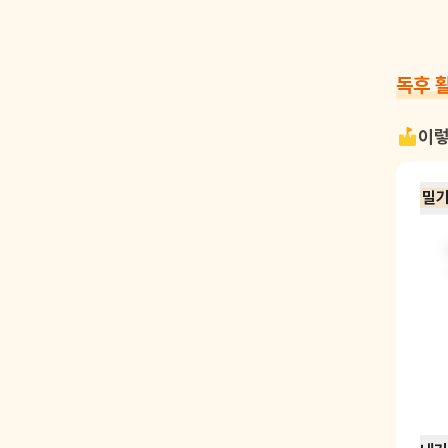
독후 
이렇
밀가