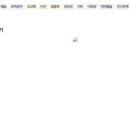
 달린 몬스터, 모두 다르게 생긴 몬스터가 여기저기 돌아다니기 시작해요.
예술
유머감각
사고력
인간
집중력
창의성
기타
다양성
언어발달
친구관계
법사가 독자 어린이에게 네가 만든 몬스터는 어떻게 생겼느냐고 질문을 
 마무리 됩니다. 이 책을 읽은 어린이들이 유연한 사고력과 창의력으로
, 행동하는 어린이로 자라나기를 바랍니다.
기