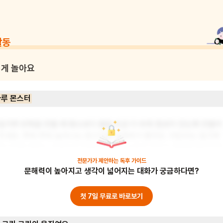
활동
게 놀아요
루 몬스터
밀가루 반죽을 만들 때 평소보다 물을 조금 더 부워 점성이 있도록 만들어
주세요. 쭈욱 쭈욱 늘어나는 몬스터를 표현하기 좋아요. 어린이는 밀가루 
몬스터를 원하는 모양으로 만들어보세요. 눈알과 꾸미기 재료를 붙여가며 
표현해보아요. 만든 후에는 어떤 특징이 있는지 말로 설명해주세요. 반죽
전문가가 제안하는
독후 가이드
문해력이 높아지고 생각이 넓어지는 대화가 궁금하다면?
놀이를 하며 감각을 발달시키고 안정감을 느껴요. 또한 창의적인 표현력을
길러볼 수 있어요. 준비물: 밀가루, 물, 식용유, 눈알 및 꾸미기 재료
첫 7일 무료로 바로보기