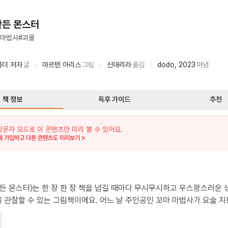
만든 몬스터
마법사
#
괴물
볼더 저자
글
마르텐 아리스
그림
신대리라
옮김
dodo
,
2023
펴냄
책 정보
독후 가이드
추천
방문자 모드로 이 콘텐츠만 미리 볼 수 있어요.
 가입하고 다른 콘텐츠도 미리보기 >
만든 몬스터〉는 한 장 한 장 책을 넘길 때마다 무시무시하고 우스꽝스러운
 관찰할 수 있는 그림책이에요. 어느 날 주인공인 꼬마 마법사가 요술 
그렸습니다. 삐뚤빼뚤한 선으로 울퉁불퉁 희한하게 생긴 몬스터를 그렸더
 그대로 튀어나왔어요. 산처럼 커다란 몬스터, 털이 복슬복슬한 몬스터,