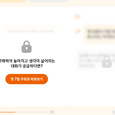
02
꼬마 마법사가 붓을 휘두르면
책 속에서 가장 
어떤 일이 벌어지지?
몬스터는 무엇이
그림들이 움직이면서 몬스터들이 잠에서
삽화를 다시 살펴보며 가
문해력이 높아지고 생각이 넓어지는
깨어나요.
몬스터를 고르고 이유도 
대화가 궁금하다면?
말해보세요.
첫 7일 무료로 바로보기
03