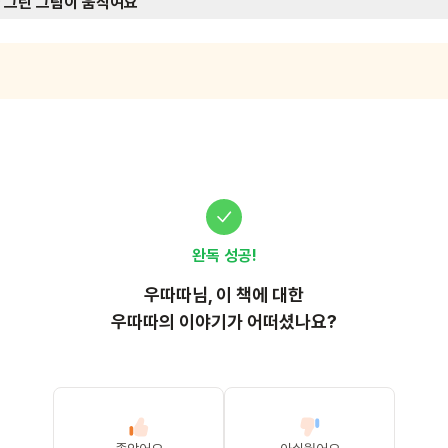
 그린 그림이 움직여요
완독 성공!
우따따
님, 이
책
에 대한
우따따의 이야기가 어떠셨나요?