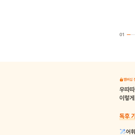
01
멤버십 
우따따
이렇게 
독후 
어휘