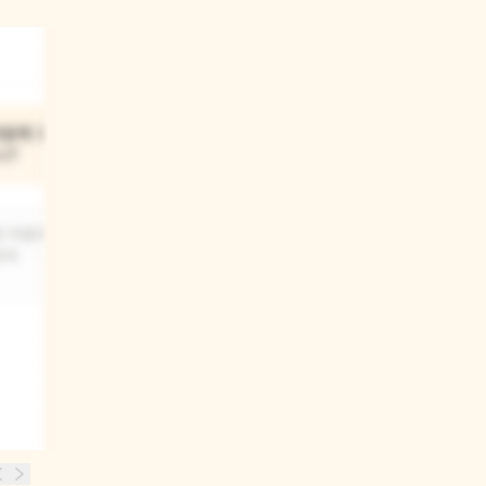
03
마음에 드는
몬스터들의 공통점은
니?
무엇이였니?
장 마음에 드는
치즈 냄새를 풍긴다는 것이였어요.
함께