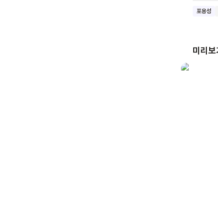
여러 개
포용성
꼬마 마
이야기는
상상하고
미리보