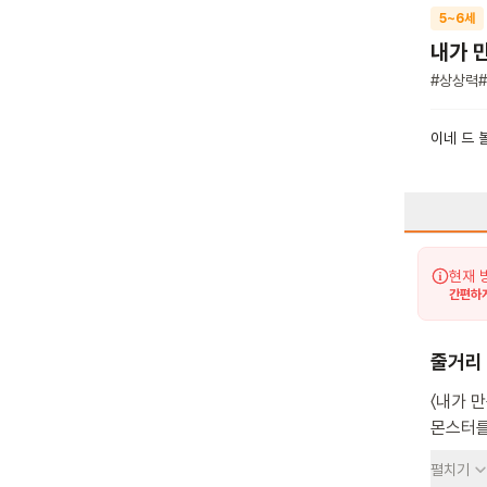
5~6세
내가 
#
상상력
#
이네 드 
현재 
간편하게
줄거리
〈내가 
몬스터를
그림을 
펼치기
몬스터가