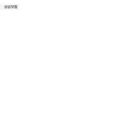
 마지막,
상상/모험
던지며
 자유롭게