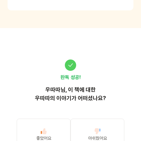
할 수 있어요. *준비물: 하얀색 점토(천사점토 또는 지점
토)
완독 성공!
우따따
님, 이
책
에 대한
우따따의 이야기가 어떠셨나요?
좋았어요
아쉬웠어요