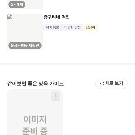
3~4세
왕구리네 떡집
육지 동물
다양한 감정
상상력
9세~초등 저학년
같이보면 좋은 양육 가이드
새로 보기