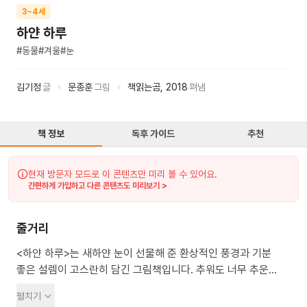
3~4세
하얀 하루
#
동물
#
겨울
#
눈
김기정
글
문종훈
그림
책읽는곰
,
2018
펴냄
책 정보
독후 가이드
추천
현재 방문자 모드로 이 콘텐츠만 미리 볼 수 있어요.
간편하게 가입하고 다른 콘텐츠도 미리보기 >
줄거리
<하얀 하루>는 새하얀 눈이 선물해 준 환상적인 풍경과 기분
좋은 설렘이 고스란히 담긴 그림책입니다. 추워도 너무 추운
겨울이에요. 도톨은 학교에 가기 싫어 이불 속에서 한참을
펼치기
꼼지락거려요. 옷을 입고 책가방을 챙겨 밖으로 나온 순간,