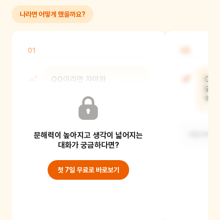
나라면 어떻게 했을까요?
01
02
OO이라면 자야와
OO
동동이처럼 도톨이를
모두
도와주었을 것 같니?
역할
문해력이 높아지고 생각이 넓어지는
어린이의 이야기를 들어주세요.
어린이의 이
대화가 궁금하다면?
첫 7일 무료로 바로보기