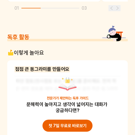
01
03
독후 활동
이렇게 놀아요
점점 큰 동그라미를 만들어요
하얀 점토(천사점토 또는 지점토)를 준비해요. 먼저 작
은 양의 점토를 떼어 손바닥 위에서 굴려 작은 동그라미
를 만들고, 그리고 책의 이야기를 기억하며 도톨이 처음 
전문가가 제안하는
독후 가이드
문해력이 높아지고 생각이 넓어지는 대화가 
만든 눈덩이라고 상상해요. 점점 크기를 키워 가며 친구
궁금하다면?
들이 서로 돕는 장면, 모든 친구들이 함께 모여 눈사람을 
만드는 장면도 상상해 보아요. 책의 문장을 따라 말해 보
첫 7일 무료로 바로보기
면서 어휘력을 기르고 등장인물의 감정을 더 깊이 이해