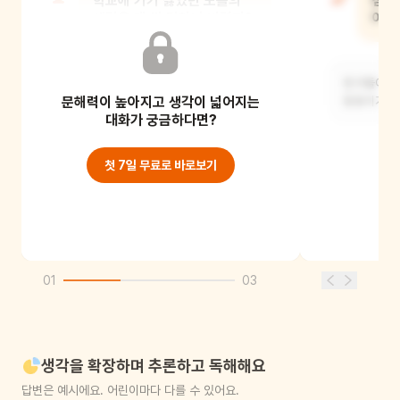
학교에 가기 싫었던 도톨의
점점
생각은 왜 싹 달아나 버렸지?
어떻
눈이 많이 와서요. 나가서 눈 놀이를 할
친구들이 도
문해력이 높아지고 생각이 넓어지는
생각을 하니까 좋았을 거예요.
동동이가 도
대화가 궁금하다면?
첫 7일 무료로 바로보기
01
03
생각을 확장하며 추론하고 독해해요
답변은 예시에요. 어린이마다 다를 수 있어요.