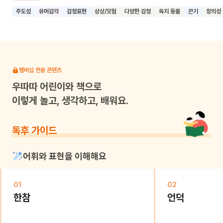
뾰로통한 마음이 싹 달아나 버려요. 밤새 눈이 온 거예요! 도톨은
주도성
유머감각
감정표현
상상/모험
다양한 감정
육지 동물
끈기
창의성
가만히 눈을 뭉쳐 주먹만 한 눈덩이를 만들었어요. 고요한
골목에는 도톨의 발소리와 데구르르 눈덩이 굴러가는 소리만
가득해요. 새하얀 눈은 추운 겨울을 나는 우리에게 계절이 주는
마법 같은 선물이죠. 도톨이 아침마다 춥다고 투덜대며 걸어가던
등굣길이 신나는 놀이 공간이 된 것처럼요. 찬바람을 맞아 볼이
멤버십 전용 콘텐츠
빨개져도, 눈덩이를 굴리는 손끝이 시려도, 온몸이 땀에 절어도
우따따
어린이와 책으로
즐겁기만 합니다. 도톨과 친구들의 밝고 건강한 웃음이 이 책을
이렇게 놀고, 생각하고, 배워요.
읽는 어린이에게도 전해지길 바랍니다.
독후 가이드
어휘와 표현을 이해해요
01
02
한참
언덕