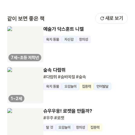
같이 보면 좋은 책
새로 보기
예술가 닥스훈트 니켈
육지 동물
자신감
창의성
7세~초등 저학년
숲속 다람쥐
#다람쥐
#숨바꼭질
#숲속
육지 동물
오감놀이
집중력
언어발달
1~2세
슈우우웅! 로켓을 만들까?
#우주
#로켓
탈 것
오감놀이
창의성
집중력