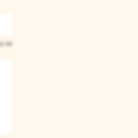
03
속 어디에서
어른이 되면서 우리 몸에는
어떤 변화가 생긴다고 했니?