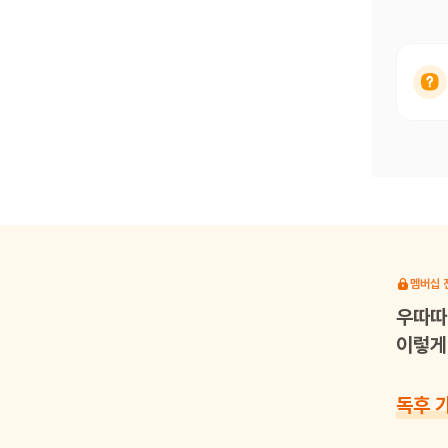
멤버십 
우따따
이렇게 
독후 