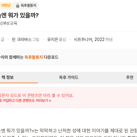
 저학년
독후활동지
속엔 뭐가 있을까?
산
#
성교육
글
린 크라바스
그림
유지은
옮김
시프주니어
,
2022
펴냄
아이와 함께하는
독후활동지
다운로드
책 정보
독후 가이드
추천
방문자 모드로 이 콘텐츠만 미리 볼 수 있어요.
 가입하고 다른 콘텐츠도 미리보기 >
속엔 뭐가 있을까?>는 막막하고 난처한 성에 대한 이야기를 제대로 된 관