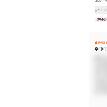
내용으로 들려줄 
것이라는
펼치기
사실대로
고정관념
경계존중
눈높이에 맞
대한 바
멤버십 
우따따
《팬티 
으로 들
바른 관
어요. 
어내 줍
성교육을
갖고 성