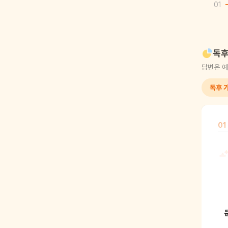
01
독후
답변은 예
독후 가
01