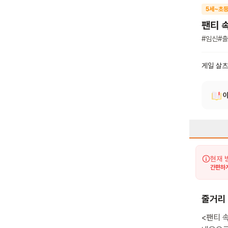
5세~초등
팬티 
#
임신
#
출
게일 살츠
현재 
간편하게
줄거리
<팬티 