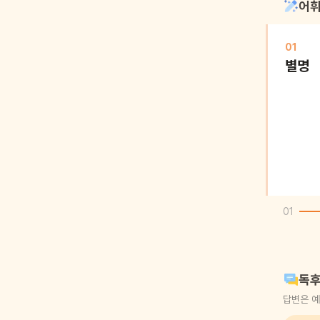
어휘
01
별명
01
독후
답변은 예