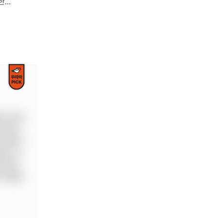
을
성에 대한
린이의
점과 내용
이라는 
로 알려주
념도 걷
 맞게 
 관점을 