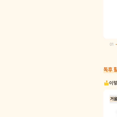
01
독후 
이렇
거울