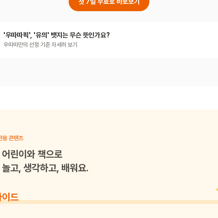
첫 7일 무료로 바로보기
'우따따픽', '유의' 뱃지는 무슨 뜻인가요?
우따따만의 선정 기준 자세히 보기
전용 콘텐츠
어린이와 책으로
놀고, 생각하고, 배워요.
가이드