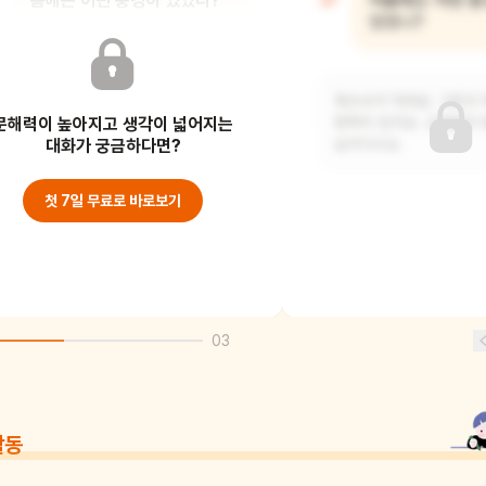
봄에는 어떤 풍경이 있었니?
여름에는 어떤 
있었니?
봄에는 동물들이 움직이고 꽃이 피는
계절이에요. 돼지가 코로 땅을 파헤치고,
옥수수가 익어요. 그리고
문해력이 높아지고 생각이 넓어지는
새끼 양들이
방학이 있지요. 곤충들이 
대화가 궁금하다면?
날아다녀요.
첫 7일 무료로 바로보기
03
활동