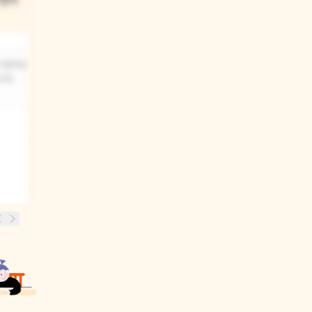
풍경이
가을과 겨울은 나무의 모습이
어떻게 변했니?
 여름에는
가을에는 낙엽이 져 나뭇잎이 주황색,
윙윙
갈색으로 변했어요. 나뭇잎이 모두
떨어져 겨울에는 나