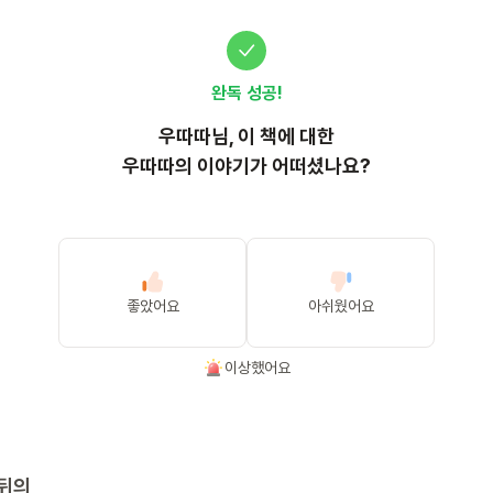
완독 성공!
우따따
님, 이
책
에 대한
우따따의 이야기가 어떠셨나요?
좋았어요
아쉬웠어요
이상했어요
뒤의