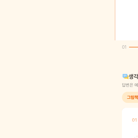
01
생각
답변은 예
그림책
01