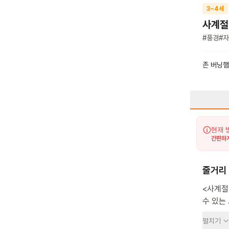
3~4세
사계절
#
풍경
#
자
존 버닝햄
현재 
간편하게
줄거리
<사계절
수 있는
흩날리고
펼치기
속에 또