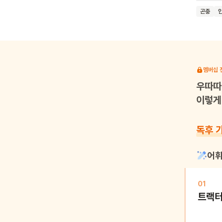
삽화를 
곤충
일상을 
이 책을
바랍니다
멤버십 
우따따
이렇게 
독후 
어휘
01
트랙