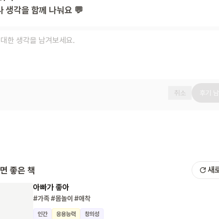
 생각을 함께 나눠요 💬
취소
후기 
면 좋은 책
새
아빠가 좋아
#가족
#몸놀이
#애착
인간
응용능력
창의성