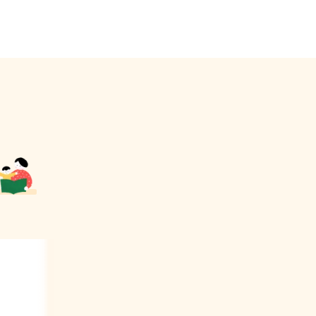
어요.
 보세요.
를
03
서리