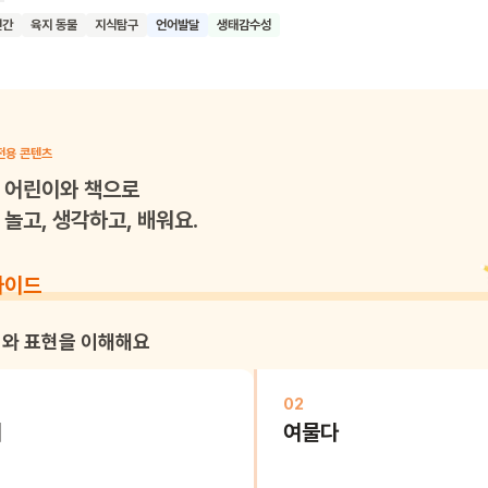
페이지 전체에 배치함으로써 제목처럼 사계절을 탐구하고 관찰해 볼 수 있
인간
육지 동물
지식탐구
언어발달
생태감수성
살아가느라 제대로 음미하지 못했던 계절의 면모를 어린이와 함께 감상해
 읽은 어린이들이 다채로운 계절 속에서 행복한 추억을 쌓으며 살아가기
.
전용 콘텐츠
어린이와 책으로
놀고, 생각하고, 배워요.
가이드
와 표현을 이해해요
02
터
여물다