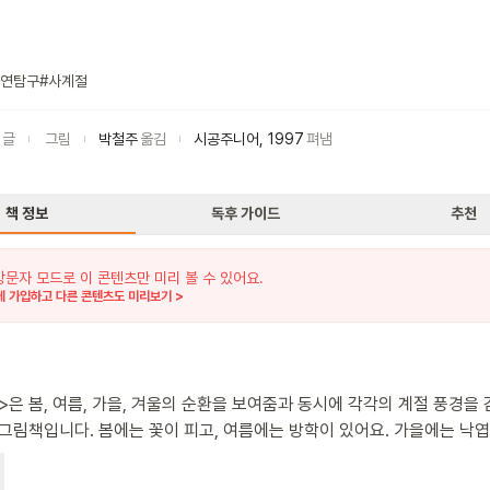
연탐구
#
사계절
글
그림
박철주
옮김
시공주니어
,
1997
펴냄
책 정보
독후 가이드
추천
방문자 모드로 이 콘텐츠만 미리 볼 수 있어요.
 가입하고 다른 콘텐츠도 미리보기 >
>은 봄, 여름, 가을, 겨울의 순환을 보여줌과 동시에 각각의 계절 풍경을
 그림책입니다. 봄에는 꽃이 피고, 여름에는 방학이 있어요. 가을에는 낙
 겨울에는 얼음이 얼기도 하며 눈이 내립니다. 그러면 다시 봄이 와요. 
 어떤 풍경들이 있을까요? 이 책은 적은 글밥과 함께 계절의 특징이 드러