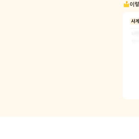
이렇
사계
나만
었어
마다
에는
고 
사계
를 